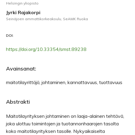
Helsingin yliopisto
Jyrki Rajakorpi
Seinäjoen ammattikorkeakoulu, SeAMK Ruoka
DOI:
https://doi.org/10.33354/smst.89238
Avainsanat:
maitotilayrittäjä, johtaminen, kannattavuus, tuottavuus
Abstrakti
Maitotilayrityksen johtaminen on laaja-alainen tehtävä,
joka ulottuu toimintojen ja tuotannonhaarojen tasolta
koko maitotilayrityksen tasolle. Nykyaikaiselta