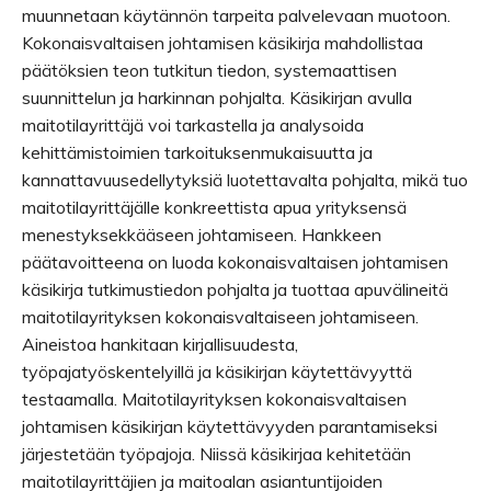
muunnetaan käytännön tarpeita palvelevaan muotoon.
Kokonaisvaltaisen johtamisen käsikirja mahdollistaa
päätöksien teon tutkitun tiedon, systemaattisen
suunnittelun ja harkinnan pohjalta. Käsikirjan avulla
maitotilayrittäjä voi tarkastella ja analysoida
kehittämistoimien tarkoituksenmukaisuutta ja
kannattavuusedellytyksiä luotettavalta pohjalta, mikä tuo
maitotilayrittäjälle konkreettista apua yrityksensä
menestyksekkääseen johtamiseen. Hankkeen
päätavoitteena on luoda kokonaisvaltaisen johtamisen
käsikirja tutkimustiedon pohjalta ja tuottaa apuvälineitä
maitotilayrityksen kokonaisvaltaiseen johtamiseen.
Aineistoa hankitaan kirjallisuudesta,
työpajatyöskentelyillä ja käsikirjan käytettävyyttä
testaamalla. Maitotilayrityksen kokonaisvaltaisen
johtamisen käsikirjan käytettävyyden parantamiseksi
järjestetään työpajoja. Niissä käsikirjaa kehitetään
maitotilayrittäjien ja maitoalan asiantuntijoiden