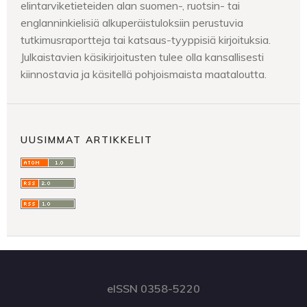
elintarviketieteiden alan suomen-, ruotsin- tai
englanninkielisiä alkuperäistuloksiin perustuvia
tutkimusraportteja tai katsaus-tyyppisiä kirjoituksia.
Julkaistavien käsikirjoitusten tulee olla kansallisesti
kiinnostavia ja käsitellä pohjoismaista maataloutta.
UUSIMMAT ARTIKKELIT
eISSN 0358-5220