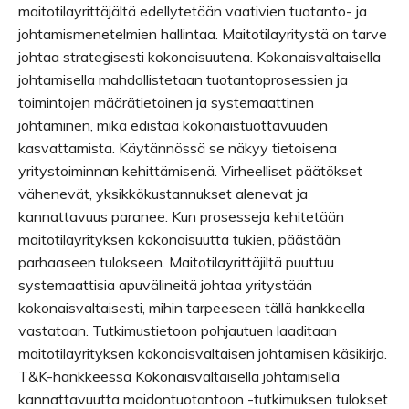
maitotilayrittäjältä edellytetään vaativien tuotanto- ja
johtamismenetelmien hallintaa. Maitotilayritystä on tarve
johtaa strategisesti kokonaisuutena. Kokonaisvaltaisella
johtamisella mahdollistetaan tuotantoprosessien ja
toimintojen määrätietoinen ja systemaattinen
johtaminen, mikä edistää kokonaistuottavuuden
kasvattamista. Käytännössä se näkyy tietoisena
yritystoiminnan kehittämisenä. Virheelliset päätökset
vähenevät, yksikkökustannukset alenevat ja
kannattavuus paranee. Kun prosesseja kehitetään
maitotilayrityksen kokonaisuutta tukien, päästään
parhaaseen tulokseen. Maitotilayrittäjiltä puuttuu
systemaattisia apuvälineitä johtaa yritystään
kokonaisvaltaisesti, mihin tarpeeseen tällä hankkeella
vastataan. Tutkimustietoon pohjautuen laaditaan
maitotilayrityksen kokonaisvaltaisen johtamisen käsikirja.
T&K-hankkeessa Kokonaisvaltaisella johtamisella
kannattavuutta maidontuotantoon -tutkimuksen tulokset