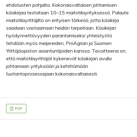
ehdotusten pohjalta. Kokonaisvaltaisen johtamisen
käsikirjaa testataan 10–15 maitotilayrityksessä. Palaute
maitotilayrittäjiltä on erityisen tärkeää, jotta käsikirja
saadaan vastaamaan heidän tarpeitaan. Käsikirjan
hyödynnettävyyden parantamiseksi yhteistyötä
tehdään myös meijereiden, ProAgrian ja Suomen
Yrittäjäopiston asiantuntijoiden kanssa. Tavoitteena on,
että maitotilayrittäjät kykenevät käsikirjan avulla
johtamaan yrityksiään ja kehittämään
tuotantoprosessejaan kokonaisvaltaisesti.
PDF