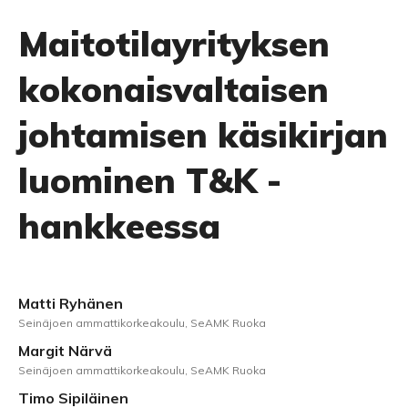
Maitotilayrityksen
kokonaisvaltaisen
johtamisen käsikirjan
luominen T&K -
hankkeessa
Matti Ryhänen
Seinäjoen ammattikorkeakoulu, SeAMK Ruoka
Margit Närvä
Seinäjoen ammattikorkeakoulu, SeAMK Ruoka
Timo Sipiläinen