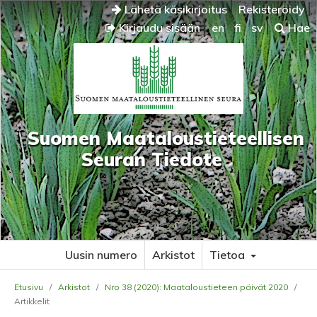
Lähetä käsikirjoitus
Rekisteröidy
Kirjaudu sisään
en
fi
sv
Hae
Suomen Maataloustieteellisen
Seuran Tiedote
Uusin numero
Arkistot
Tietoa
Etusivu
/
Arkistot
/
Nro 38 (2020): Maataloustieteen päivät 2020
/
Artikkelit