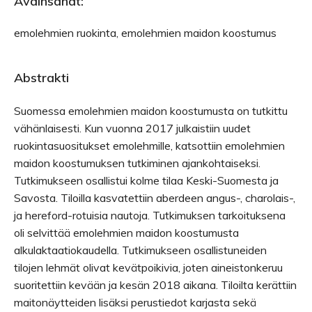
Avainsanat:
emolehmien ruokinta, emolehmien maidon koostumus
Abstrakti
Suomessa emolehmien maidon koostumusta on tutkittu
vähänlaisesti. Kun vuonna 2017 julkaistiin uudet
ruokintasuositukset emolehmille, katsottiin emolehmien
maidon koostumuksen tutkiminen ajankohtaiseksi.
Tutkimukseen osallistui kolme tilaa Keski-Suomesta ja
Savosta. Tiloilla kasvatettiin aberdeen angus-, charolais-,
ja hereford-rotuisia nautoja. Tutkimuksen tarkoituksena
oli selvittää emolehmien maidon koostumusta
alkulaktaatiokaudella. Tutkimukseen osallistuneiden
tilojen lehmät olivat kevätpoikivia, joten aineistonkeruu
suoritettiin kevään ja kesän 2018 aikana. Tiloilta kerättiin
maitonäytteiden lisäksi perustiedot karjasta sekä