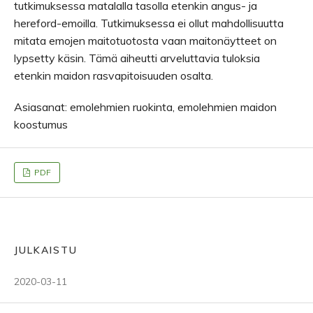
tutkimuksessa matalalla tasolla etenkin angus- ja
hereford-emoilla. Tutkimuksessa ei ollut mahdollisuutta
mitata emojen maitotuotosta vaan maitonäytteet on
lypsetty käsin. Tämä aiheutti arveluttavia tuloksia
etenkin maidon rasvapitoisuuden osalta.
Asiasanat: emolehmien ruokinta, emolehmien maidon
koostumus
PDF
JULKAISTU
2020-03-11