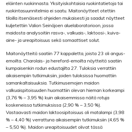
eläinten ruokinnasta. Yksityiskohtaisia ruokintatietoja tai
ruokintasuunnitelmia ei saatu. Maitonäytteet otettiin
tiloilla itsenäisesti ohjeiden mukaisesti ja saadut näytteet
kuljetettiin Valion Seinäjoen aluelaboratorioon, jossa
maidosta analysoitiin rasva-, valkuais-, laktoosi-, kuiva-
aine- ja ureapitoisuus sekä somaattiset solut.
Maitonäytteitä saatiin 77 kappaletta, joista 23 oli angus-
emoilta. Charolais- ja hereford-emoilta näytteitä saatiin
kumpaisenkin rodun edustajilta 27. Tuloksia verrattiin
aikaisempiin tutkimuksiin, joiden tuloksissa huomattiin
samankaltaisuuksia. Tutkimusemojen maidon
valkuaispitoisuuden huomattiin olevan hieman korkeampi
(3,76 % – 3,95 %) kuin aikaisemmissa näitä rotuja
koskeneissa tutkimuksissa (2,90 % – 3,50 %).
Vastaavasti maidon laktoosipitoisuus oli matalampi (3,98
% – 4,40 %) verrattuna aikaisempiin tutkimuksiin (4,65 %
– 5,50 %). Maidon ureapitoisuudet olivat tässä