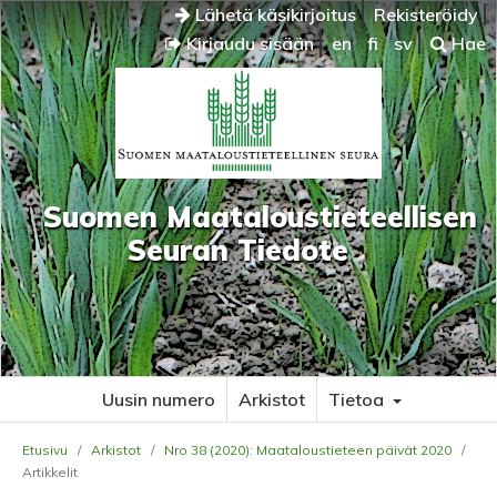
Lähetä käsikirjoitus
Rekisteröidy
Kirjaudu sisään
en
fi
sv
Hae
Suomen Maataloustieteellisen
Seuran Tiedote
Uusin numero
Arkistot
Tietoa
Etusivu
/
Arkistot
/
Nro 38 (2020): Maataloustieteen päivät 2020
/
Artikkelit