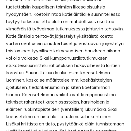
tuotettaisiin kaupallisen toimijan liikesalaisuuksia
hyödyntäen. Koetoimintaa kotieläintilalle suunnitellessa
täytyy tarkistaa, että tilalla on mahdollisuus osoittaa
ylimääräistä työvoimaa tutkimuksesta johtuviin tehtäviin.
Kotieläintilalla tehtävät järjestelyt yksittäistä koetta
varten ovat usein ainutkertaiset ja vastaavan järjestelyn
toistaminen tyypillisen kolmevuotisen hankkeen aikana
voi olla vaikeaa. Siksi kumppanuustilatutkimuksen
etukäteissuunnittelu rahoituksen hakuvaiheesta lähtien
korostuu. Suunnitteluun kuuluu esim. koeasetelman
luominen, koska se määrittelee mm. koekäsittelyjen
ajoituksen, tiedonkeruumallin ja siten koetoiminnan
hinnan. Koeasetelmaan vaikuttavat kumppanuustilan
tekniset rakenteet kuten osastojen, karsinoiden ja
eläinten ruokintapisteiden (venttiilien) lukumäärä. Siksi
koeasetelma on aina tila- ja tutkimusaihekohtainen.
Lisäksi kriittistä on tieto, pystytäänkö eläin tunnistamaan