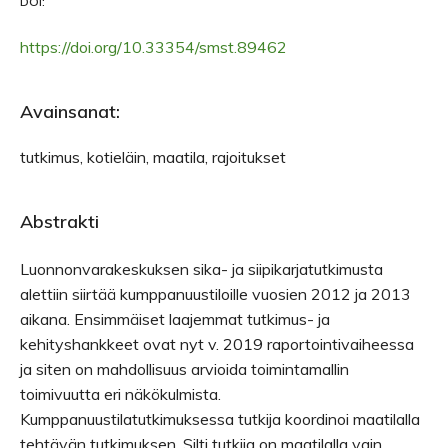
DOI:
https://doi.org/10.33354/smst.89462
Avainsanat:
tutkimus, kotieläin, maatila, rajoitukset
Abstrakti
Luonnonvarakeskuksen sika- ja siipikarjatutkimusta
alettiin siirtää kumppanuustiloille vuosien 2012 ja 2013
aikana. Ensimmäiset laajemmat tutkimus- ja
kehityshankkeet ovat nyt v. 2019 raportointivaiheessa
ja siten on mahdollisuus arvioida toimintamallin
toimivuutta eri näkökulmista.
Kumppanuustilatutkimuksessa tutkija koordinoi maatilalla
tehtävän tutkimuksen. Silti tutkija on maatilalla vain