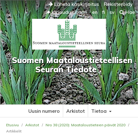
Lähetä käsikirjoitus
Rekisteröidy
Kirjaudu sisään
en
fi
sv
Hae
Suomen Maataloustieteellisen
Seuran Tiedote
Uusin numero
Arkistot
Tietoa
Etusivu
/
Arkistot
/
Nro 38 (2020): Maataloustieteen päivät 2020
/
Artikkelit