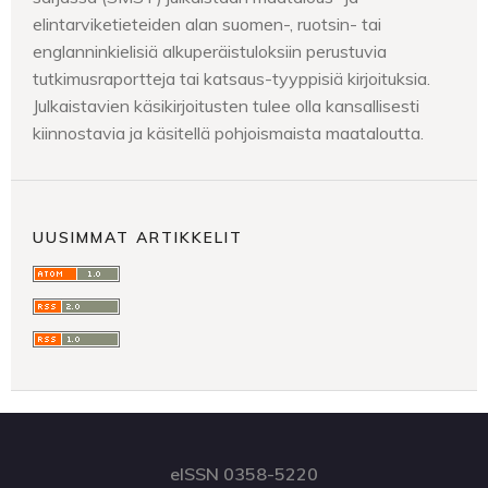
elintarviketieteiden alan suomen-, ruotsin- tai
englanninkielisiä alkuperäistuloksiin perustuvia
tutkimusraportteja tai katsaus-tyyppisiä kirjoituksia.
Julkaistavien käsikirjoitusten tulee olla kansallisesti
kiinnostavia ja käsitellä pohjoismaista maataloutta.
UUSIMMAT ARTIKKELIT
eISSN 0358-5220