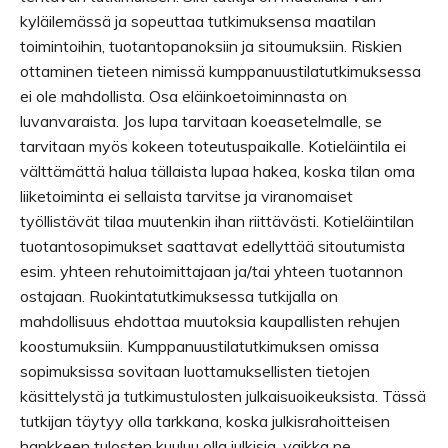
kyläilemässä ja sopeuttaa tutkimuksensa maatilan
toimintoihin, tuotantopanoksiin ja sitoumuksiin. Riskien
ottaminen tieteen nimissä kumppanuustilatutkimuksessa
ei ole mahdollista. Osa eläinkoetoiminnasta on
luvanvaraista. Jos lupa tarvitaan koeasetelmalle, se
tarvitaan myös kokeen toteutuspaikalle. Kotieläintila ei
välttämättä halua tällaista lupaa hakea, koska tilan oma
liiketoiminta ei sellaista tarvitse ja viranomaiset
työllistävät tilaa muutenkin ihan riittävästi. Kotieläintilan
tuotantosopimukset saattavat edellyttää sitoutumista
esim. yhteen rehutoimittajaan ja/tai yhteen tuotannon
ostajaan. Ruokintatutkimuksessa tutkijalla on
mahdollisuus ehdottaa muutoksia kaupallisten rehujen
koostumuksiin. Kumppanuustilatutkimuksen omissa
sopimuksissa sovitaan luottamuksellisten tietojen
käsittelystä ja tutkimustulosten julkaisuoikeuksista. Tässä
tutkijan täytyy olla tarkkana, koska julkisrahoitteisen
hankkeen tulosten kuuluu olla julkisia, vaikka ne