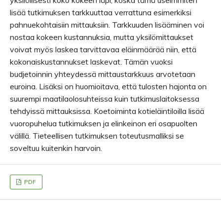
yksilöllisesti koko kokeen läpi, koska tämä useimmiten
lisää tutkimuksen tarkkuuttaa verrattuna esimerkiksi
pahnuekohtaisiin mittauksiin. Tarkkuuden lisääminen voi
nostaa kokeen kustannuksia, mutta yksilömittaukset
voivat myös laskea tarvittavaa eläinmäärää niin, että
kokonaiskustannukset laskevat. Tämän vuoksi
budjetoinnin yhteydessä mittaustarkkuus arvotetaan
euroina. Lisäksi on huomioitava, että tulosten hajonta on
suurempi maatilaolosuhteissa kuin tutkimuslaitoksessa
tehdyissä mittauksissa. Koetoiminta kotieläintiloilla lisää
vuoropuhelua tutkimuksen ja elinkeinon eri osapuolten
välillä. Tieteellisen tutkimuksen toteutusmalliksi se
soveltuu kuitenkin harvoin.
PDF