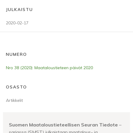
JULKAISTU
2020-02-17
NUMERO
Nro 38 (2020): Maataloustieteen päivät 2020
OSASTO
Artikkelit
Suomen Maataloustieteellisen Seuran Tiedote
–
sarjassa (SMST) julkaistaan maatalous- ja