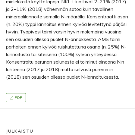
mielekkäitä käyttötapoja. NKL:t tuottivat 2–21% (2017)
ja 2–11% (2018) vähemmän satoa kuin tavallinen
mineraalilannoite samalla N-määrällä. Konsentraatti osan
(n. 20%) typpi lannoitus ennen kylvöä levitettynä pärjäsi
hyvin. Typpivesi toimi varsin hyvin molempina vuosina
sen osuuden ollessa puolet N-annoksesta. AMS toimi
parhaiten ennen kylvöä ruiskutettuna osana (n. 25%) N-
lannoitusta tai kiteisenä (100%) kylvön yhteydessä.
Konsentroitu perunan soluneste ei toiminut ainoana N:n
lähteenä (2017 ja 2018) mutta selvästi paremmin
(2018) sen osuuden ollessa puolet N-lannoituksesta.
PDF
JULKAISTU