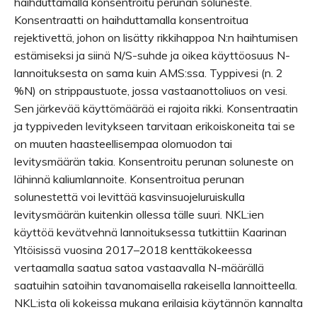
haihduttamalla konsentroitu perunan soluneste.
Konsentraatti on haihduttamalla konsentroitua
rejektivettä, johon on lisätty rikkihappoa N:n haihtumisen
estämiseksi ja siinä N/S-suhde ja oikea käyttöosuus N-
lannoituksesta on sama kuin AMS:ssa. Typpivesi (n. 2
%N) on strippaustuote, jossa vastaanottoliuos on vesi.
Sen järkevää käyttömäärää ei rajoita rikki. Konsentraatin
ja typpiveden levitykseen tarvitaan erikoiskoneita tai se
on muuten haasteellisempaa olomuodon tai
levitysmäärän takia. Konsentroitu perunan soluneste on
lähinnä kaliumlannoite. Konsentroitua perunan
solunestettä voi levittää kasvinsuojeluruiskulla
levitysmäärän kuitenkin ollessa tälle suuri. NKL:ien
käyttöä kevätvehnä lannoituksessa tutkittiin Kaarinan
Yltöisissä vuosina 2017–2018 kenttäkokeessa
vertaamalla saatua satoa vastaavalla N-määrällä
saatuihin satoihin tavanomaisella rakeisella lannoitteella.
NKL:ista oli kokeissa mukana erilaisia käytännön kannalta