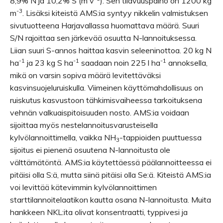
8,9% N ja 10,2% S (m v
). Sen tilavuuspaino on 1200 kg
-3
m
. Lisäksi kiteistä AMS:ia syntyy nikkelin valmistuksen
sivutuotteena Harjavallassa huomattava määrä. Suuri
S/N rajoittaa sen järkevää osuutta N-lannoituksessa.
Liian suuri S-annos haittaa kasvin seleeninottoa. 20 kg N
-1
-1
-1
ha
ja 23 kg S ha
saadaan noin 225 l ha
annoksella,
mikä on varsin sopiva määrä levitettäväksi
kasvinsuojeluruiskulla. Viimeinen käyttömahdollisuus on
ruiskutus kasvustoon tähkimisvaiheessa tarkoituksena
vehnän valkuaispitoisuuden nosto. AMS:ia voidaan
sijoittaa myös nestelannoitusvarusteisella
kylvölannoittimella, vaikka NH
-tappioiden puuttuessa
3
sijoitus ei pienenä osuutena N-lannoitusta ole
välttämätöntä. AMS:ia käytettäessä päälannoitteessa ei
pitäisi olla S:ä, mutta siinä pitäisi olla Se:ä. Kiteistä AMS:ia
voi levittää kätevimmin kylvölannoittimen
starttilannoitelaatikon kautta osana N-lannoitusta. Muita
hankkeen NKL:ita olivat konsentraatti, typpivesi ja