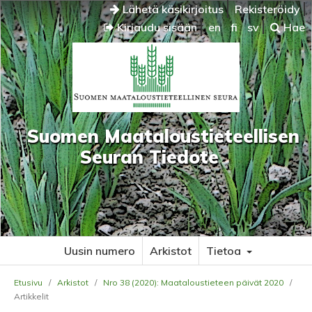
Lähetä käsikirjoitus
Rekisteröidy
Kirjaudu sisään
en
fi
sv
Hae
Suomen Maataloustieteellisen
Seuran Tiedote
Uusin numero
Arkistot
Tietoa
Etusivu
/
Arkistot
/
Nro 38 (2020): Maataloustieteen päivät 2020
/
Artikkelit