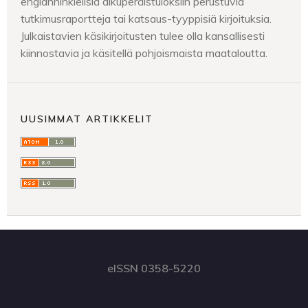
englanninkielisiä alkuperäistuloksiin perustuvia
tutkimusraportteja tai katsaus-tyyppisiä kirjoituksia.
Julkaistavien käsikirjoitusten tulee olla kansallisesti
kiinnostavia ja käsitellä pohjoismaista maataloutta.
UUSIMMAT ARTIKKELIT
eISSN 0358-5220