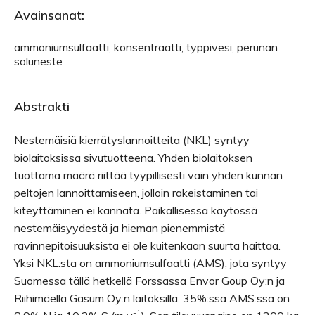
Avainsanat:
ammoniumsulfaatti, konsentraatti, typpivesi, perunan
soluneste
Abstrakti
Nestemäisiä kierrätyslannoitteita (NKL) syntyy
biolaitoksissa sivutuotteena. Yhden biolaitoksen
tuottama määrä riittää tyypillisesti vain yhden kunnan
peltojen lannoittamiseen, jolloin rakeistaminen tai
kiteyttäminen ei kannata. Paikallisessa käytössä
nestemäisyydestä ja hieman pienemmistä
ravinnepitoisuuksista ei ole kuitenkaan suurta haittaa.
Yksi NKL:sta on ammoniumsulfaatti (AMS), jota syntyy
Suomessa tällä hetkellä Forssassa Envor Goup Oy:n ja
Riihimäellä Gasum Oy:n laitoksilla. 35%:ssa AMS:ssa on
-1