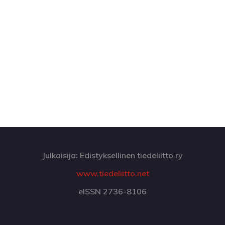
Julkaisija: Edistyksellinen tiedeliitto ry
www.tiedeliitto.net
eISSN 2736-8106