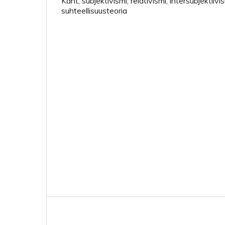
Kant, subjektivismi, relativismi, intersubjektiivi
suhteellisuusteoria