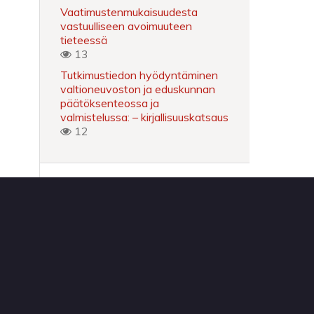
Vaatimustenmukaisuudesta
vastuulliseen avoimuuteen
tieteessä
13
Tutkimustiedon hyödyntäminen
valtioneuvoston ja eduskunnan
päätöksenteossa ja
valmistelussa: – kirjallisuuskatsaus
12