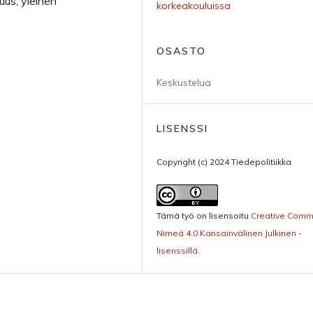
suus, yleinen
korkeakouluissa
OSASTO
Keskustelua
LISENSSI
Copyright (c) 2024 Tiedepolitiikka
Tämä työ on lisensoitu
Creative Com
Nimeä 4.0 Kansainvälinen Julkinen -
lisenssillä
.