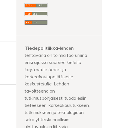
Tiedepolitiikka
-lehden
tehtävänä on toimia foorumina
ensi sijassa
suomen kielellä
käytävälle tiede- ja
korkeakoulupoliittiselle
keskustelulle
. Lehden
tavoitteena on
tutkimuspohjaisesti tuoda esiin
tieteeseen, korkeakoulutukseen,
tutkimukseen ja teknologiaan
sekä yhteiskunnallisiin
ulottuvuuksiin liittyviä