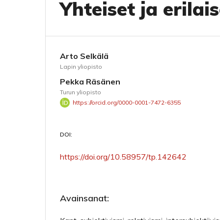
Yhteiset ja erilai
Arto Selkälä
Lapin yliopisto
Pekka Räsänen
Turun yliopisto
https://orcid.org/0000-0001-7472-6355
DOI:
https://doi.org/10.58957/tp.142642
Avainsanat: