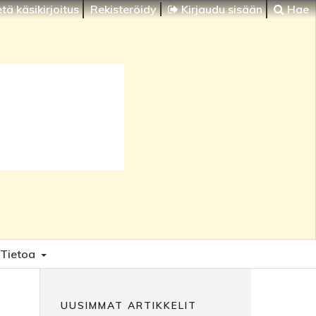
tä käsikirjoitus
Rekisteröidy
Kirjaudu sisään
Hae
Tietoa
UUSIMMAT ARTIKKELIT