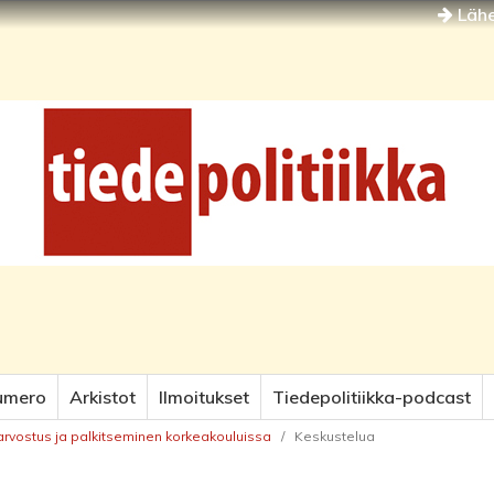
Lähe
umero
Arkistot
Ilmoitukset
Tiedepolitiikka-podcast
 arvostus ja palkitseminen korkeakouluissa
/
Keskustelua