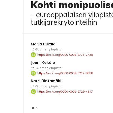
Kohti monipuolis
– eurooppalaisen yliopisto
tutkijarekrytointeihin
Maria Pietilä
Itä-Suomen yliopisto
https://orcid.org/0000-0001-8773-2738
Jouni Kekäle
Itä-Suomen yliopisto
https://orcid.org/0000-0001-6212-9588
Katri Rintamäki
Itä-Suomen yliopisto
https://orcid.org/0000-0001-9729-4647
DOI: