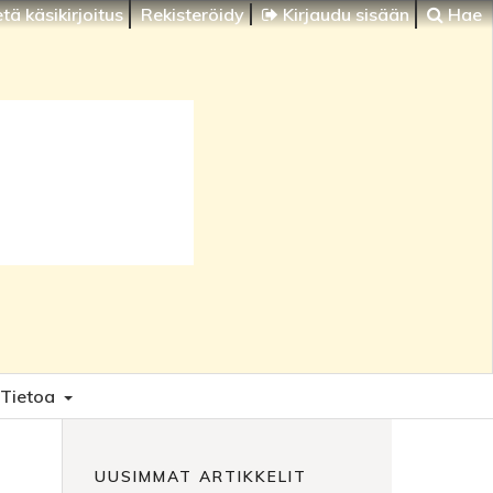
tä käsikirjoitus
Rekisteröidy
Kirjaudu sisään
Hae
Tietoa
UUSIMMAT ARTIKKELIT