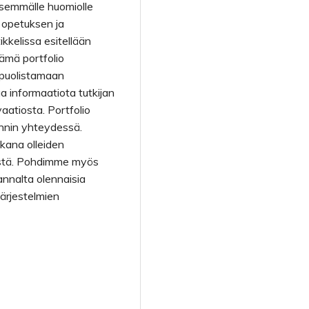
äisemmälle huomiolle
 opetuksen ja
kkelissa esitellään
tämä portfolio
nipuolistamaan
a informaatiota tutkijan
aatiosta. Portfolio
oinnin yhteydessä.
kana olleiden
östä. Pohdimme myös
nnalta olennaisia
järjestelmien