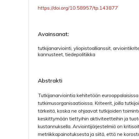
https://doi.org/10.58957/tp.143877
Avainsanat:
tutkijanarviointi, yliopistoallianssit, arviointikrite
kannusteet, tiedepolitiikka
Abstrakti
Tutkijanarviointia kehitetään eurooppalaisissa
tutkimusorganisaatioissa. Kriteerit, joilla tutkij
tärkeitä, koska ne ohjaavat tutkijoiden toimin
keskittymään tiettyihin aktiviteetteihin ja tu
kustannuksella. Arviointijärjestelmiä on kritisoi
metriikkapainotuksesta ja siitä, että ne korost