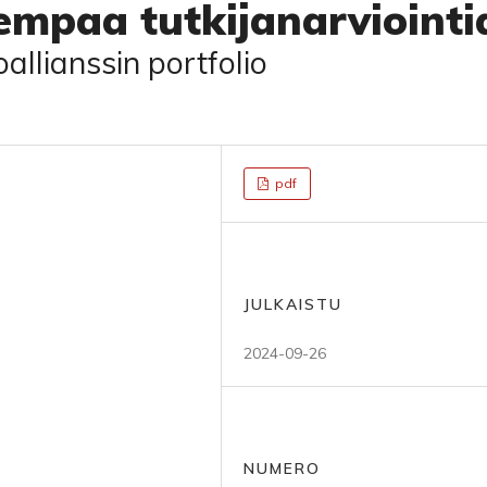
empaa tutkijanarviointi
allianssin portfolio
pdf
JULKAISTU
2024-09-26
NUMERO