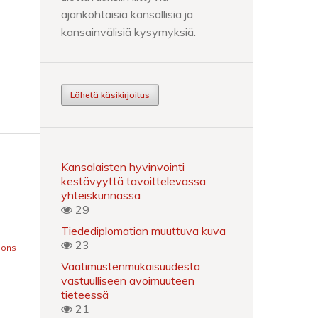
ajankohtaisia kansallisia ja
kansainvälisiä kysymyksiä.
Lähetä käsikirjoitus
Kansalaisten hyvinvointi
kestävyyttä tavoittelevassa
yhteiskunnassa
29
Tiedediplomatian muuttuva kuva
23
mons
Vaatimustenmukaisuudesta
vastuulliseen avoimuuteen
tieteessä
21