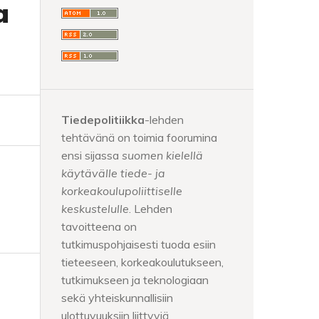
a
Tiedepolitiikka
-lehden
tehtävänä on toimia foorumina
ensi sijassa
suomen kielellä
käytävälle tiede- ja
korkeakoulupoliittiselle
keskustelulle
. Lehden
tavoitteena on
tutkimuspohjaisesti tuoda esiin
tieteeseen, korkeakoulutukseen,
tutkimukseen ja teknologiaan
sekä yhteiskunnallisiin
ulottuvuuksiin liittyviä