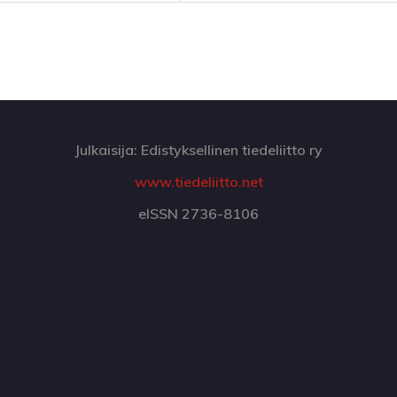
Julkaisija: Edistyksellinen tiedeliitto ry
www.tiedeliitto.net
eISSN 2736-8106