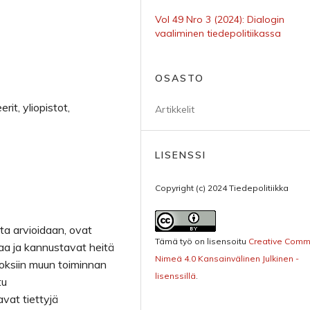
Vol 49 Nro 3 (2024): Dialogin
vaaliminen tiedepolitiikassa
OSASTO
erit, yliopistot,
Artikkelit
LISENSSI
Copyright (c) 2024 Tiedepolitiikka
oita arvioidaan, ovat
Tämä työ on lisensoitu
Creative Com
taa ja kannustavat heitä
Nimeä 4.0 Kansainvälinen Julkinen -
otoksiin muun toiminnan
lisenssillä
.
tu
avat tiettyjä