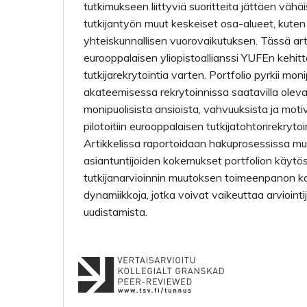
tutkimukseen liittyviä suoritteita jättäen väh
tutkijantyön muut keskeiset osa-alueet, kuten
yhteiskunnallisen vuorovaikutuksen. Tässä arti
eurooppalaisen yliopistoallianssi YUFEn kehit
tutkijarekrytointia varten. Portfolio pyrkii mo
akateemisessa rekrytoinnissa saatavilla oleva
monipuolisista ansioista, vahvuuksista ja motiv
pilotoitiin eurooppalaisen tutkijatohtorirekryt
Artikkelissa raportoidaan hakuprosessissa mu
asiantuntijoiden kokemukset portfolion käyt
tutkijanarvioinnin muutoksen toimeenpanon ka
dynamiikkoja, jotka voivat vaikeuttaa arviointi
uudistamista.