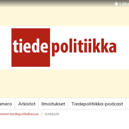
Lähe
umero
Arkistot
Ilmoitukset
Tiedepolitiikka-podcast
iminen tiedepolitiikassa
/
Artikkelit