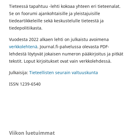
Tieteessä tapahtuu -lehti kokoaa yhteen eri tieteenalat.
Se on foorumi ajankohtaisille ja yleistajuisille
tiedeartikkeleille sekä keskustelulle tieteestä ja
tiedepolitiikasta.
Vuodesta 2022 alkaen lehti on julkaistu avoimena
verkkolehtenä
. Journal.fi-palvelussa olevasta PDF-
lehdestä löytyvät jokaisen numeron pääkirjoitus ja pitkät
tekstit. Loput kirjoitukset ovat vain verkkolehdessä.
Julkaisija:
Tieteellisten seurain valtuuskunta
ISSN 1239-6540
Viikon luetuimmat