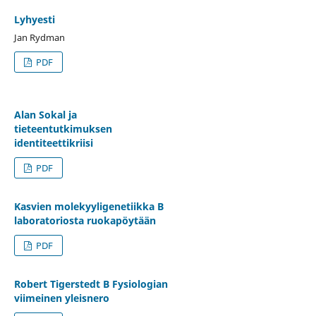
Lyhyesti
Jan Rydman
PDF
Alan Sokal ja
tieteentutkimuksen
identiteettikriisi
PDF
Kasvien molekyyligenetiikka B
laboratoriosta ruokapöytään
PDF
Robert Tigerstedt B Fysiologian
viimeinen yleisnero