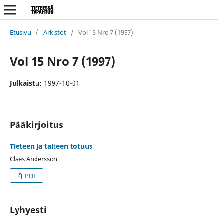
Etusivu
/
Arkistot
/
Vol 15 Nro 7 (1997)
Vol 15 Nro 7 (1997)
Julkaistu:
1997-10-01
Pääkirjoitus
Tieteen ja taiteen totuus
Claes Andersson
PDF
Lyhyesti