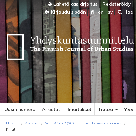
Lähetä käsikirjoitus
Rekisteröidy
Kirjaudu sisään
fi
en
sv
Hae
Uusin numero
Arkistot
Ilmoitukset
Tietoa
YSS
Etusivu
/
Arkistot
/
Vol 58 Nro 2 (2020): Houkutteleva asuminen
/
Kirjat