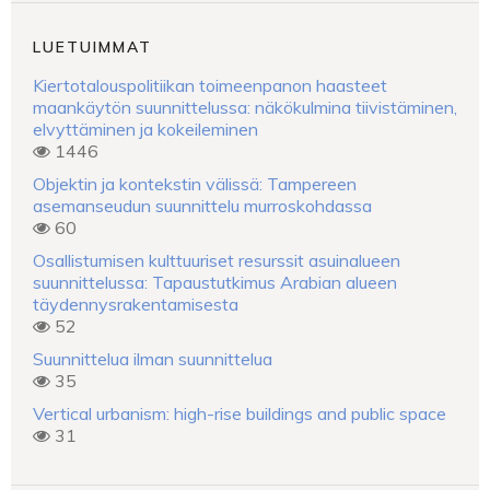
LUETUIMMAT
Kiertotalouspolitiikan toimeenpanon haasteet
maankäytön suunnittelussa: näkökulmina tiivistäminen,
elvyttäminen ja kokeileminen
1446
Objektin ja kontekstin välissä: Tampereen
asemanseudun suunnittelu murroskohdassa
60
Osallistumisen kulttuuriset resurssit asuinalueen
suunnittelussa: Tapaustutkimus Arabian alueen
täydennysrakentamisesta
52
Suunnittelua ilman suunnittelua
35
Vertical urbanism: high-rise buildings and public space
31