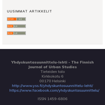
UUSIMMAT ARTIKKELIT
Yhdyskuntasuunnittelu-lehti - The Finnish
Journal of Urban Studies
Tieteiden talo
Kirkkokatu 6
00170 Helsinki
http://www.yss.fi/yhdyskuntasuunnittelu-lehti/
https://www.facebook.com/yhdyskuntasuunnittelu/
ISSN 1459-6806