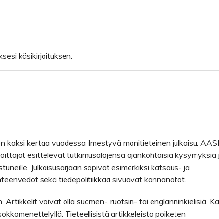
sesi käsikirjoituksen.
n kaksi kertaa vuodessa ilmestyvä monitieteinen julkaisu. AAS
arjoittajat esittelevät tutkimusalojensa ajankohtaisia kysymyksiä 
tuneille. Julkaisusarjaan sopivat esimerkiksi katsaus- ja
yhteenvedot sekä tiedepolitiikkaa sivuavat kannanotot.
. Artikkelit voivat olla suomen-, ruotsin- tai englanninkielisiä. Ka
sokkomenettelyllä. Tieteellisistä artikkeleista poiketen