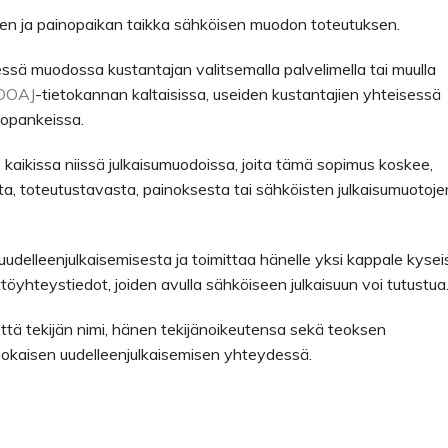
en ja painopaikan taikka sähköisen muodon toteutuksen.
essä muodossa kustantajan valitsemalla palvelimella tai muulla
DOAJ
-tietokannan kaltaisissa, useiden kustantajien yhteisessä
etopankeissa.
s kaikissa niissä julkaisumuodoissa, joita tämä sopimus koskee,
sta, toteutustavasta, painoksesta tai sähköisten julkaisumuotoje
e uudelleenjulkaisemisesta ja toimittaa hänelle yksi kappale kysei
äyttöyhteystiedot, joiden avulla sähköiseen julkaisuun voi tutustua
että tekijän nimi, hänen tekijänoikeutensa sekä teoksen
 jokaisen uudelleenjulkaisemisen yhteydessä.