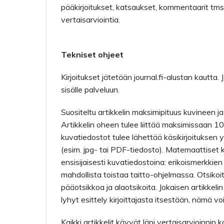
pääkirjoitukset, katsaukset, kommentaarit tms. 
vertaisarviointia.
Tekniset ohjeet
Kirjoitukset jätetään journal.fi-alustan kautta. 
sisälle palveluun.
Suositeltu artikkelin maksimipituus kuvineen j
Artikkelin oheen tulee liittää maksimissaan 10
kuvatiedostot tulee lähettää käsikirjoituksen 
(esim. jpg- tai PDF-tiedosto). Matemaattiset kaa
ensisijaisesti kuvatiedostoina: erikoismerkkien
mahdollista toistaa taitto-ohjelmassa. Otsiko
pääotsikkoa ja alaotsikoita. Jokaisen artikkel
lyhyt esittely kirjoittajasta itsestään, nämä 
Kaikki artikkelit käyvät läpi vertaisarvioinnin