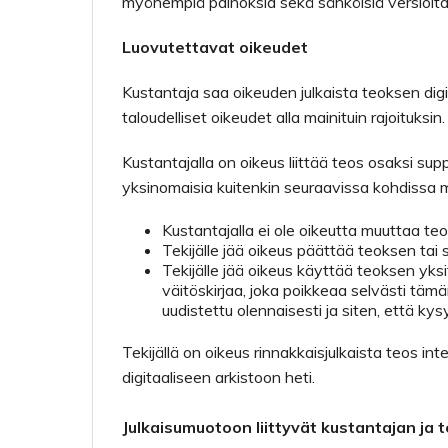
myöhempiä painoksia sekä sähköisiä versioita
Luovutettavat oikeudet
Kustantaja saa oikeuden julkaista teoksen digi
taloudelliset oikeudet alla mainituin rajoituksin.
Kustantajalla on oikeus liittää teos osaksi s
yksinomaisia kuitenkin seuraavissa kohdissa m
Kustantajalla ei ole oikeutta muuttaa teok
Tekijälle jää oikeus päättää teoksen tai s
Tekijälle jää oikeus käyttää teoksen yks
väitöskirjaa, joka poikkeaa selvästi täm
uudistettu olennaisesti ja siten, että k
Tekijällä on oikeus rinnakkaisjulkaista teos int
digitaaliseen arkistoon heti.
Julkaisumuotoon liittyvät kustantajan ja t