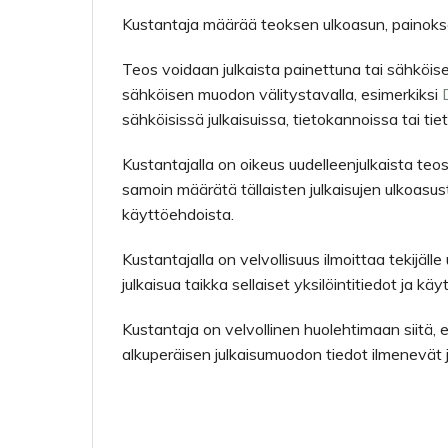
Kustantaja määrää teoksen ulkoasun, painoks
Teos voidaan julkaista painettuna tai sähköis
sähköisen muodon välitystavalla, esimerkiksi
sähköisissä julkaisuissa, tietokannoissa tai ti
Kustantajalla on oikeus uudelleenjulkaista teo
samoin määrätä tällaisten julkaisujen ulkoasu
käyttöehdoista.
Kustantajalla on velvollisuus ilmoittaa tekijäll
julkaisua taikka sellaiset yksilöintitiedot ja k
Kustantaja on velvollinen huolehtimaan siitä, 
alkuperäisen julkaisumuodon tiedot ilmenevät