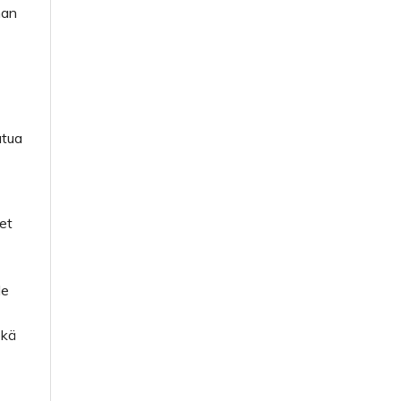
man
utua
et
le
ekä