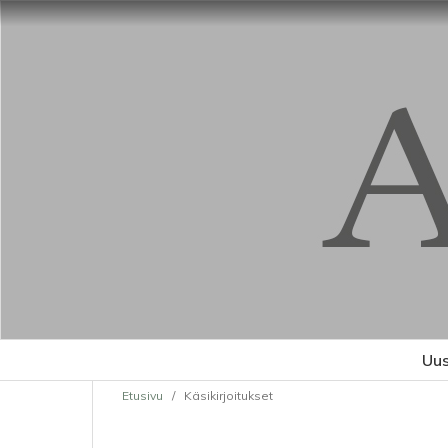
Uus
Etusivu
/
Käsikirjoitukset