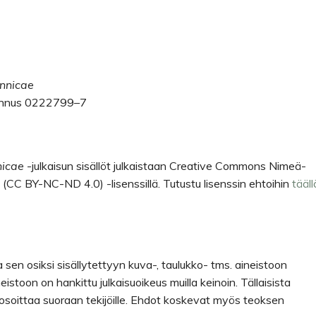
nnicae
tunnus 0222799–7
nicae
-julkaisun sisällöt julkaistaan Creative Commons Nimeä-
(CC BY-NC-ND 4.0) -lisenssillä. Tutustu lisenssin ehtoihin
tääll
a sen osiksi sisällytettyyn kuva-, taulukko- tms. aineistoon
eistoon on hankittu julkaisuoikeus muilla keinoin. Tällaisista
osoittaa suoraan tekijöille. Ehdot koskevat myös teoksen