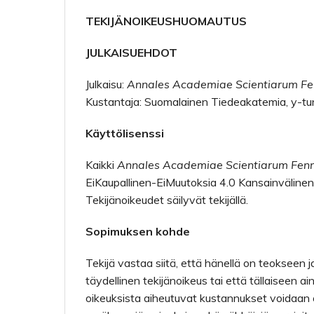
TEKIJÄNOIKEUSHUOMAUTUS
JULKAISUEHDOT
Julkaisu:
Annales Academiae Scientiarum Fe
Kustantaja: Suomalainen Tiedeakatemia, y-
Käyttölisenssi
Kaikki
Annales Academiae Scientiarum Fen
EiKaupallinen-EiMuutoksia 4.0 Kansainvälinen 
Tekijänoikeudet säilyvät tekijällä.
Sopimuksen kohde
Tekijä vastaa siitä, että hänellä on teokseen j
täydellinen tekijänoikeus tai että tällaiseen ain
oikeuksista aiheutuvat kustannukset voidaan 