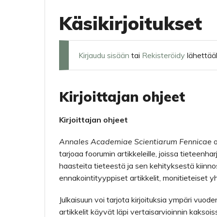
Käsikirjoitukset
Kirjaudu sisään
tai
Rekisteröidy
lähettääk
Kirjoittajan ohjeet
Kirjoittajan ohjeet
Annales Academiae Scientiarum Fennicae
o
tarjoaa foorumin artikkeleille, joissa tieteenh
haasteita tieteestä ja sen kehityksestä kiinnos
ennakointityyppiset artikkelit, monitieteiset 
Julkaisuun voi tarjota kirjoituksia ympäri vuoden
artikkelit käyvät läpi vertaisarvioinnin kaksois