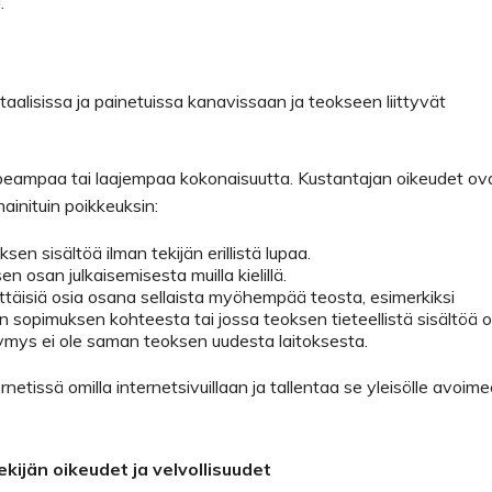
.
taalisissa ja painetuissa kanavissaan ja teokseen liittyvät
uppeampaa tai laajempaa kokonaisuutta. Kustantajan oikeudet ov
ainituin poikkeuksin:
sen sisältöä ilman tekijän erillistä lupaa.
en osan julkaisemisesta muilla kielillä.
ittäisiä osia osana sellaista myöhempää teosta, esimerkiksi
än sopimuksen kohteesta tai jossa teoksen tieteellistä sisältöä 
ysymys ei ole saman teoksen uudesta laitoksesta.
ernetissä omilla internetsivuillaan ja tallentaa se yleisölle avoim
ekijän oikeudet ja velvollisuudet