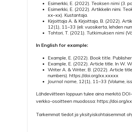
Esimerkki, E. (2022).
Teoksen nimi
(3. p
Esimerkki, E. (2022). Artikkelin nimi. Teok
xx–xx). Kustantaja.
Kirjoittaja A. & Kirjoittaja, B. (2022). Arti
12(1), 11–33 (eli: vuosikerta, lehden num
Tohtori, T. (2021).
Tutkimuksen nimi
(Vä
In English for example:
Example, E. (2022).
Book title
. Publisher
Example, E. (2022). Article title. In W. 
Writer A. & Writer, B. (2022). Article titl
numbers). https://doi.org/xx.xxxxx
Journal name
, 12(1), 11–33 (Volume, i
Lähdeviitteen loppuun tulee aina merkitä DOI
verkko-osoitteen muodossa: https://doi.org/x
Tarkemmat tiedot ja yksityiskohtaisemmat oh