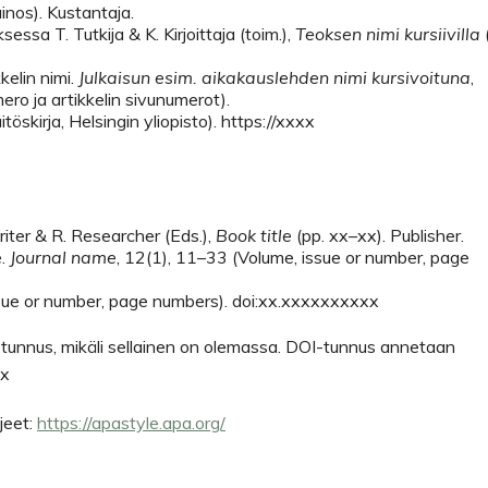
ainos). Kustantaja.
sessa T. Tutkija & K. Kirjoittaja (toim.),
Teoksen nimi kursiivilla
(
kkelin nimi.
Julkaisun esim. aikakauslehden nimi kursivoituna
,
ero ja artikkelin sivunumerot).
itöskirja, Helsingin yliopisto). https://xxxx
Writer & R. Researcher (Eds.),
Book title
(pp. xx–xx). Publisher.
e.
Journal name
, 12(1), 11–33 (Volume, issue or number, page
ssue or number, page numbers). doi:xx.xxxxxxxxxx
-tunnus, mikäli sellainen on olemassa. DOI-tunnus annetaan
xx
jeet:
https://apastyle.apa.org/