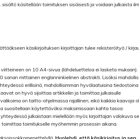
sisältö käsitellään toimituksen sisäisesti ja voidaan julkaista il
Jättääkseen käsikirjoituksen kirjoittajan tulee rekisteröityä / kirja
a viitteineen on 10 A4-sivua (lähdeluetteloa ei lasketa mukaan).
0 sanan mittainen englanninkielinen abstrakti. Lisäksi mahdollis
yhteydessä erillisinä, mahdollisimman hyvälaatuisina tiedostoina
vat on hyvä sijoittaa artikkeliin ja toimittaa julkaisulle
 valikoima on taitto-ohjelmassa rajallinen, eikä kaikkia kaavoja o
ita suositellaan käytettäväksi maksimissaan kahta tasoa:
in yhteydessä julkaistaan mielellään myös kirjoittajan valokuva s
voi toimittaa toimitukselle myöhemmin prosessin aikana.
 kaksoissokkomenettelyllä.
Huolehdi, että käsikirjoitus ja sen