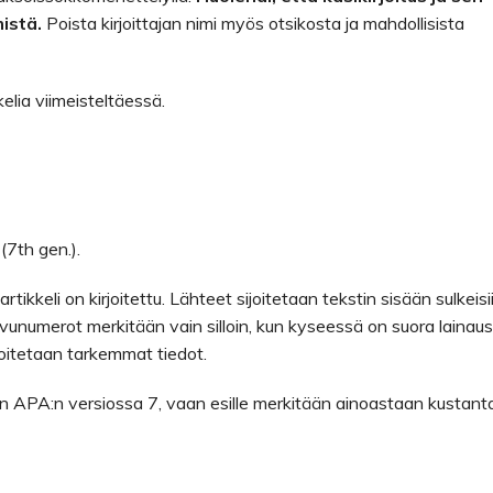
istä.
Poista kirjoittajan nimi myös otsikosta ja mahdollisista
lia viimeisteltäessä.
(7th gen.).
tikkeli on kirjoitettu. Lähteet sijoitetaan tekstin sisään sulkeisii
 sivunumerot merkitään vain silloin, kun kyseessä on suora lainaus
oitetaan tarkemmat tiedot.
on APA:n versiossa 7, vaan esille merkitään ainoastaan kustanta