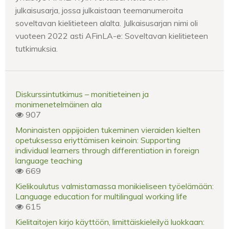
julkaisusarja, jossa julkaistaan teemanumeroita
soveltavan kielitieteen alalta. Julkaisusarjan nimi oli
vuoteen 2022 asti AFinLA-e: Soveltavan kielitieteen
tutkimuksia.
Diskurssintutkimus – monitieteinen ja
monimenetelmäinen ala
907
Moninaisten oppijoiden tukeminen vieraiden kielten
opetuksessa eriyttämisen keinoin: Supporting
individual learners through differentiation in foreign
language teaching
669
Kielikoulutus valmistamassa monikieliseen työelämään:
Language education for multilingual working life
615
Kielitaitojen kirjo käyttöön, limittäiskieleilyä luokkaan: