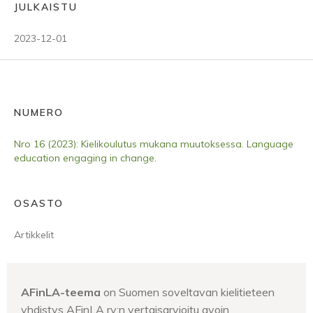
JULKAISTU
2023-12-01
NUMERO
Nro 16 (2023): Kielikoulutus mukana muutoksessa. Language
education engaging in change.
OSASTO
Artikkelit
AFinLA-teema
on Suomen soveltavan kielitieteen
yhdistys AFinLA ry:n vertaisarvioitu avoin