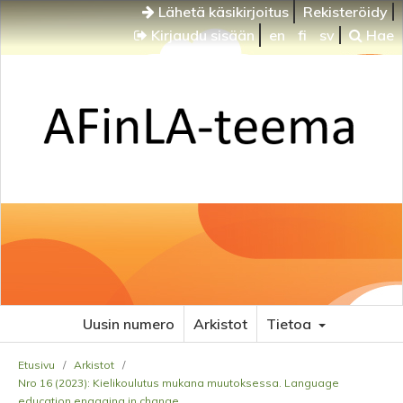
Lähetä käsikirjoitus
Rekisteröidy
Kirjaudu sisään
en
fi
sv
Hae
Uusin numero
Arkistot
Tietoa
Etusivu
/
Arkistot
/
Nro 16 (2023): Kielikoulutus mukana muutoksessa. Language
education engaging in change.