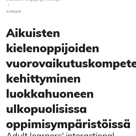
/
Artikkelit
Aikuisten
kielenoppijoiden
vuorovaikutuskompete
kehittyminen
luokkahuoneen
ulkopuolisissa
oppimisympäristöissä
Adult learners' interactional