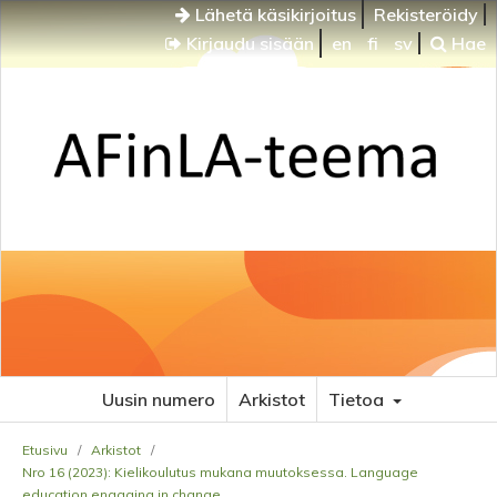
Lähetä käsikirjoitus
Rekisteröidy
Kirjaudu sisään
en
fi
sv
Hae
Uusin numero
Arkistot
Tietoa
Etusivu
/
Arkistot
/
Nro 16 (2023): Kielikoulutus mukana muutoksessa. Language
education engaging in change.