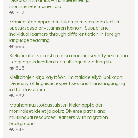
Diskurssintutkimus – monitieteinen ja
monimenetelmäinen ala
907
Moninaisten oppijoiden tukeminen vieraiden kielten
opetuksessa eriyttämisen keinoin: Supporting
individual learners through differentiation in foreign
language teaching
669
Kielikoulutus valmistamassa monikieliseen työelämään:
Language education for multilingual working life
615
Kielitaitojen kirjo käyttöön, limittäiskieleilyä luokkaan:
Diversity of linguistic expertises and translanguaging
in the classroom
592
Maahanmuuttotaustaisten kielenoppijoiden
moninaiset kielet ja polut: Diverse paths and
multilingual resources: learners with migration
background
545