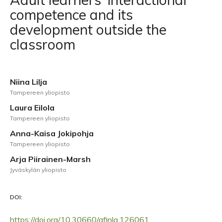
competence and its
development outside the
classroom
Niina Lilja
Tampereen yliopisto
Laura Eilola
Tampereen yliopisto
Anna-Kaisa Jokipohja
Tampereen yliopisto
Arja Piirainen-Marsh
Jyväskylän yliopisto
DOI:
https://doi.org/10.30660/afinla.126061