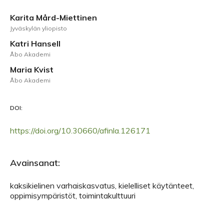
Karita Mård-Miettinen
Jyväskylän yliopisto
Katri Hansell
Åbo Akademi
Maria Kvist
Åbo Akademi
DOI:
https://doi.org/10.30660/afinla.126171
Avainsanat:
kaksikielinen varhaiskasvatus, kielelliset käytänteet,
oppimisympäristöt, toimintakulttuuri