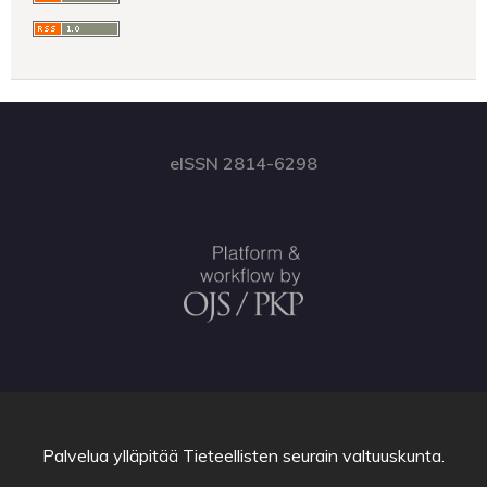
eISSN 2814-6298
Palvelua ylläpitää
Tieteellisten seurain valtuuskunta
.