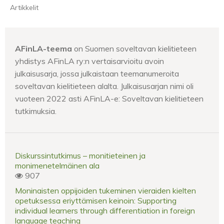
Artikkelit
AFinLA-teema
on Suomen soveltavan kielitieteen
yhdistys AFinLA ry:n vertaisarvioitu avoin
julkaisusarja, jossa julkaistaan teemanumeroita
soveltavan kielitieteen alalta. Julkaisusarjan nimi oli
vuoteen 2022 asti AFinLA-e: Soveltavan kielitieteen
tutkimuksia.
Diskurssintutkimus – monitieteinen ja
monimenetelmäinen ala
907
Moninaisten oppijoiden tukeminen vieraiden kielten
opetuksessa eriyttämisen keinoin: Supporting
individual learners through differentiation in foreign
language teaching