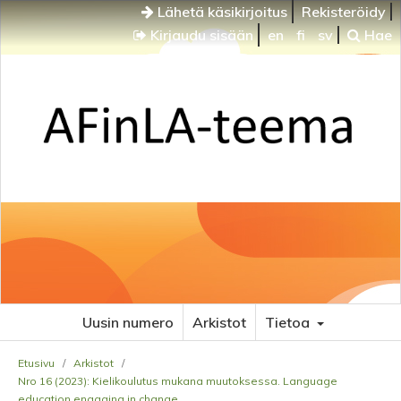
Lähetä käsikirjoitus
Rekisteröidy
Kirjaudu sisään
en
fi
sv
Hae
Uusin numero
Arkistot
Tietoa
Etusivu
/
Arkistot
/
Nro 16 (2023): Kielikoulutus mukana muutoksessa. Language
education engaging in change.