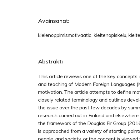
Avainsanat:
kielenoppimismotivaatio, kieltenopiskelu, kiel
Abstrakti
This article reviews one of the key concepts i
and teaching of Modern Foreign Languages (
motivation. The article attempts to define mo
closely related terminology and outlines deve
the issue over the past few decades by summa
research carried out in Finland and elsewhere
the framework of the Douglas Fir Group (2016
is approached from a variety of starting points
people, and society, or the concept is viewed