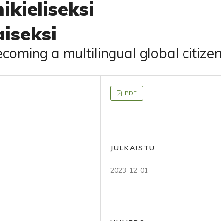
kieliseksi
iseksi
coming a multilingual global citize
PDF
JULKAISTU
2023-12-01