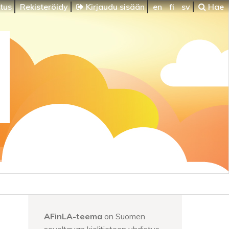
itus
Rekisteröidy
Kirjaudu sisään
en
fi
sv
Hae
AFinLA-teema
on Suomen