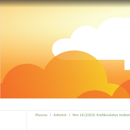
Etusivu
/
Arkistot
/
Nro 16 (2023): Kielikoulutus mu