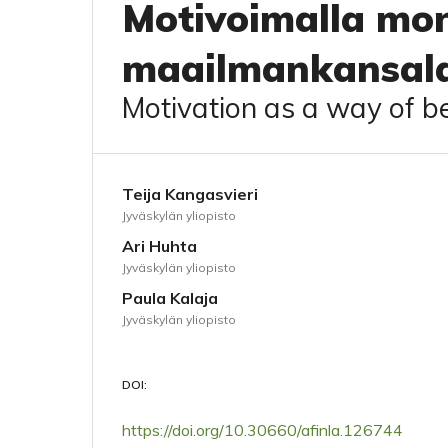
Motivoimalla moni
maailmankansala
Motivation as a way of be
Teija Kangasvieri
Jyväskylän yliopisto
Ari Huhta
Jyväskylän yliopisto
Paula Kalaja
Jyväskylän yliopisto
DOI:
https://doi.org/10.30660/afinla.126744