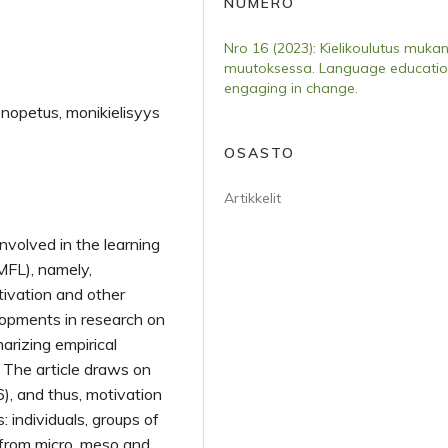
NUMERO
Nro 16 (2023): Kielikoulutus muka
muutoksessa. Language educati
engaging in change.
tenopetus, monikielisyys
OSASTO
Artikkelit
nvolved in the learning
MFL), namely,
tivation and other
lopments in research on
rizing empirical
. The article draws on
), and thus, motivation
: individuals, groups of
 from micro, meso and