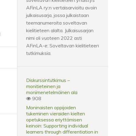
soveltavan kielitieteen yhdistys
AFinLA ry:n vertaisarvioitu avoin
julkaisusarja, jossa julkaistaan
teemanumeroita soveltavan
n
kielitieteen alalta. Julkaisusarjan
nimi oli vuoteen 2022 asti
AFinLA-e: Soveltavan kielitieteen
tutkimuksia.
Diskurssintutkimus –
monitieteinen ja
monimenetelmäinen ala
908
Moninaisten oppijoiden
tukeminen vieraiden kielten
opetuksessa eriyttämisen
keinoin: Supporting individual
learners through differentiation in