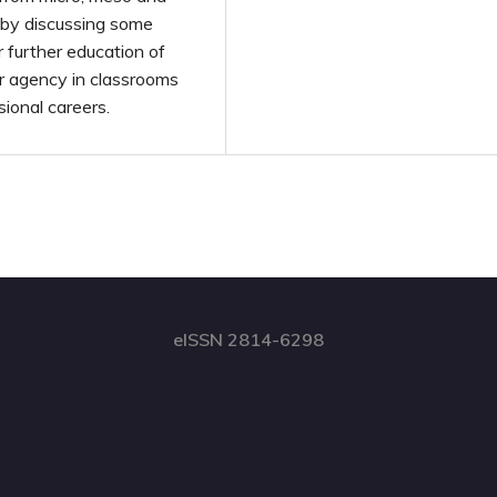
s by discussing some
r further education of
ir agency in classrooms
ional careers.
eISSN 2814-6298