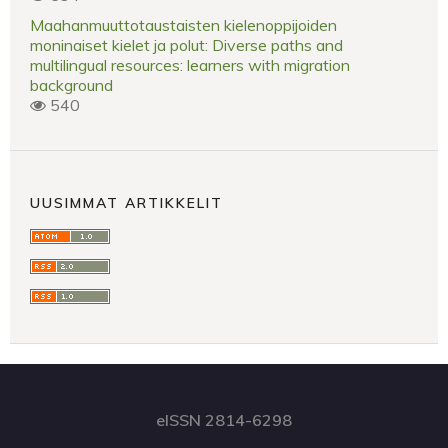
Maahanmuuttotaustaisten kielenoppijoiden
moninaiset kielet ja polut: Diverse paths and
multilingual resources: learners with migration
background
540
UUSIMMAT ARTIKKELIT
eISSN 2814-6298