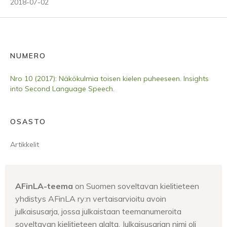
2018-07-02
NUMERO
Nro 10 (2017): Näkökulmia toisen kielen puheeseen. Insights
into Second Language Speech.
OSASTO
Artikkelit
AFinLA-teema
on Suomen soveltavan kielitieteen
yhdistys AFinLA ry:n vertaisarvioitu avoin
julkaisusarja, jossa julkaistaan teemanumeroita
soveltavan kielitieteen alalta. Julkaisusarjan nimi oli