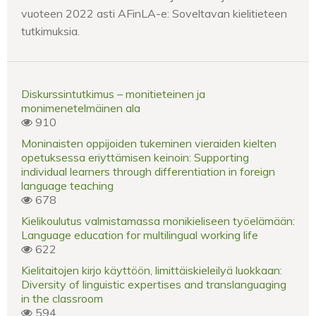
vuoteen 2022 asti AFinLA-e: Soveltavan kielitieteen
tutkimuksia.
Diskurssintutkimus – monitieteinen ja
monimenetelmäinen ala
910
Moninaisten oppijoiden tukeminen vieraiden kielten
opetuksessa eriyttämisen keinoin: Supporting
individual learners through differentiation in foreign
language teaching
678
Kielikoulutus valmistamassa monikieliseen työelämään:
Language education for multilingual working life
622
Kielitaitojen kirjo käyttöön, limittäiskieleilyä luokkaan:
Diversity of linguistic expertises and translanguaging
in the classroom
594