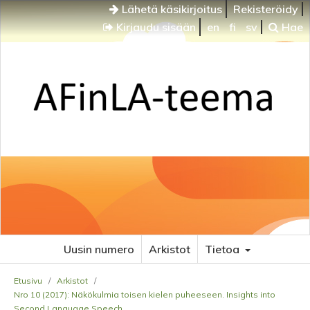
Lähetä käsikirjoitus
Rekisteröidy
Kirjaudu sisään
en
fi
sv
Hae
Uusin numero
Arkistot
Tietoa
Etusivu
/
Arkistot
/
Nro 10 (2017): Näkökulmia toisen kielen puheeseen. Insights into
Second Language Speech.