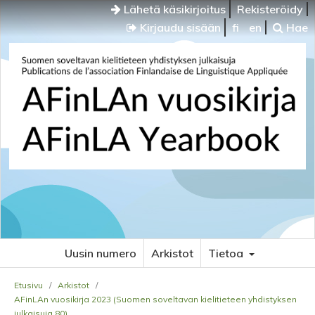
Lähetä käsikirjoitus
Rekisteröidy
Kirjaudu sisään
fi
en
Hae
Uusin numero
Arkistot
Tietoa
Etusivu
/
Arkistot
/
AFinLAn vuosikirja 2023 (Suomen soveltavan kielitieteen yhdistyksen
julkaisuja 80)