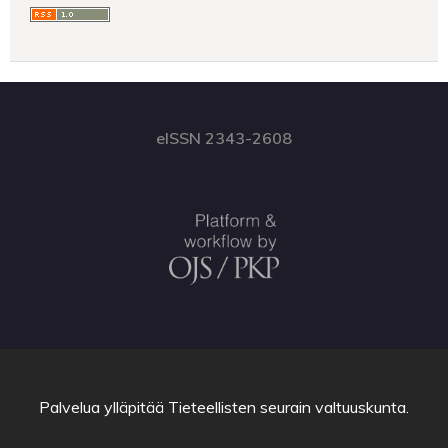
eISSN 2343-2608
Palvelua ylläpitää
Tieteellisten seurain valtuuskunta
.