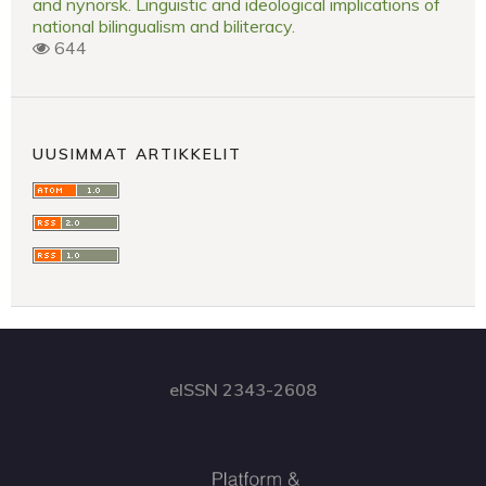
and nynorsk. Linguistic and ideological implications of
national bilingualism and biliteracy.
644
UUSIMMAT ARTIKKELIT
eISSN 2343-2608