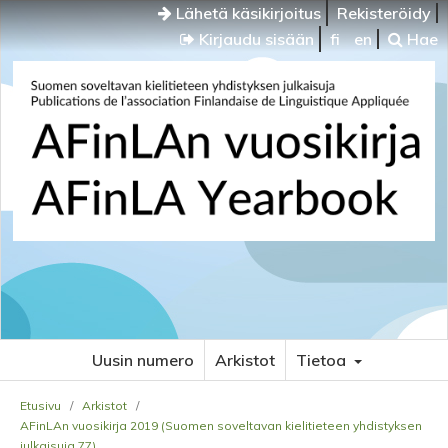
Lähetä käsikirjoitus
Rekisteröidy
Kirjaudu sisään
fi
en
Hae
Uusin numero
Arkistot
Tietoa
Etusivu
/
Arkistot
/
AFinLAn vuosikirja 2019 (Suomen soveltavan kielitieteen yhdistyksen
julkaisuja 77)