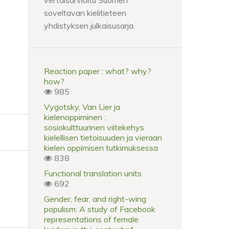
vertaisarvioitu Suomen
soveltavan kielitieteen
yhdistyksen julkaisusarja.
Reaction paper : what? why?
how?
985
Vygotsky, Van Lier ja
kielenoppiminen :
sosiokulttuurinen viitekehys
kielellisen tietoisuuden ja vieraan
kielen oppimisen tutkimuksessa
838
Functional translation units
692
Gender, fear, and right-wing
populism: A study of Facebook
representations of female