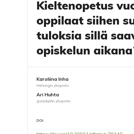
Kieltenopetus vuo
oppilaat siihen s
tuloksia sillä s
opiskelun aikana
Karoliina Inha
Helsingin yliopisto
Ari Huhta
Jyväskylän yliopisto
DOI: