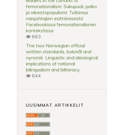
leaders in the context of
femonationalism: Sukupuoli, pelko
ja oikeistopopulismi: Tutkimus
naisjohtajien esittämisestä
Facebookissa femonationalismin
kontekstissa
663
n
The two Norwegian official
written standards, bokmål and
nynorsk. Linguistic and ideological
implications of national
bilingualism and biliteracy.
644
UUSIMMAT ARTIKKELIT