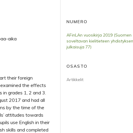
NUMERO
AFinLAn vuosikirja 2019 (Suomen
paa-aika
soveltavan kielitieteen yhdistykse
julkaisuja 77)
OSASTO
art their foreign
Artikkelit
y examined the effects
 in grades 1, 2 and 3.
gust 2017 and had all
ns by the time of the
ls’ attitudes towards
pils use English in their
ish skills and completed