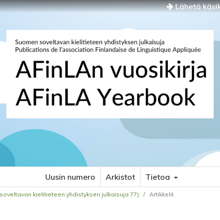
Lähetä käsik
Uusin numero
Arkistot
Tietoa
oveltavan kielitieteen yhdistyksen julkaisuja 77)
/
Artikkelit