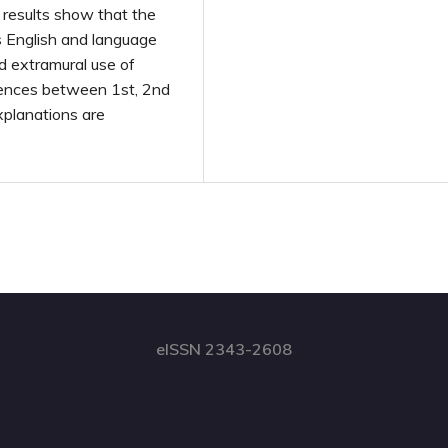
 results show that the
ds English and language
nd extramural use of
ferences between 1st, 2nd
xplanations are
eISSN 2343-2608