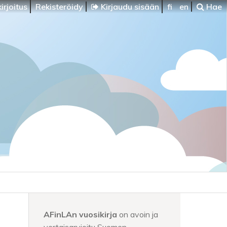
irjoitus
Rekisteröidy
Kirjaudu sisään
fi
en
Hae
AFinLAn vuosikirja
on avoin ja