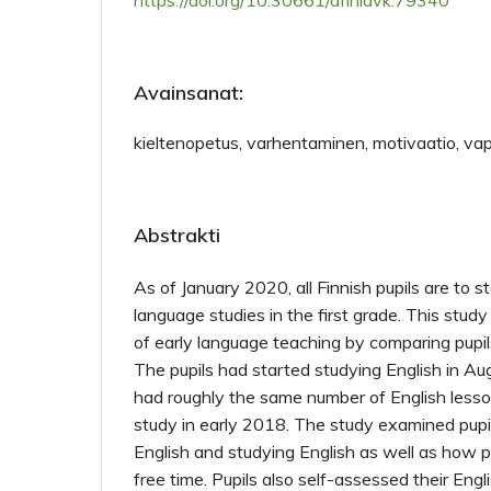
https://doi.org/10.30661/afinlavk.79340
Avainsanat:
kieltenopetus, varhentaminen, motivaatio, va
Abstrakti
As of January 2020, all Finnish pupils are to st
language studies in the first grade. This stud
of early language teaching by comparing pupils
The pupils had started studying English in Au
had roughly the same number of English lesso
study in early 2018. The study examined pupi
English and studying English as well as how pu
free time. Pupils also self-assessed their Engl