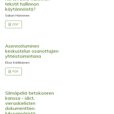
tekstit hallinnon
käytännöistä?
Sakari Hänninen
PDF
Asennoituminen
keskustelun osanottajien
yhteistoimintana
Elise Kärkkäinen
PDF
Silmäpeliä tietokoneen
kanssa - idict,
vieraskielisten
dokumenttien
lukuympäristö