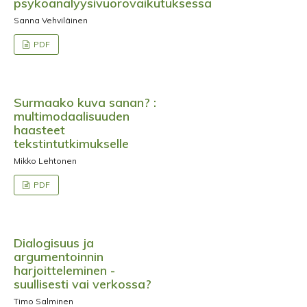
psykoanalyysivuorovaikutuksessa
Sanna Vehviläinen
PDF
Surmaako kuva sanan? :
multimodaalisuuden
haasteet
tekstintutkimukselle
Mikko Lehtonen
PDF
Dialogisuus ja
argumentoinnin
harjoitteleminen -
suullisesti vai verkossa?
Timo Salminen