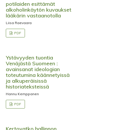
potilaiden esittämät
alkoholinkäytön kuvaukset
lääkärin vastaanotolla
Liisa Raevaara
PDF
Ystävyyden tuontia
Venäjästä Suomeen :
avainsanat ideologian
toteutumina käännetyissä
ja alkuperäisissä
historiateksteissä
Hannu Kemppanen
PDF
Kertovatko hallinnon