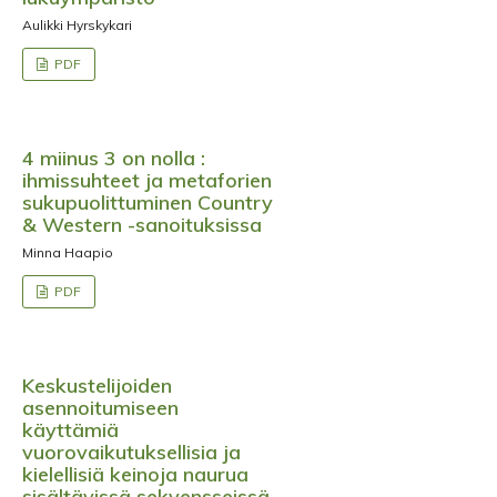
Aulikki Hyrskykari
PDF
4 miinus 3 on nolla :
ihmissuhteet ja metaforien
sukupuolittuminen Country
& Western -sanoituksissa
Minna Haapio
PDF
Keskustelijoiden
asennoitumiseen
käyttämiä
vuorovaikutuksellisia ja
kielellisiä keinoja naurua
sisältävissä sekvensseissä