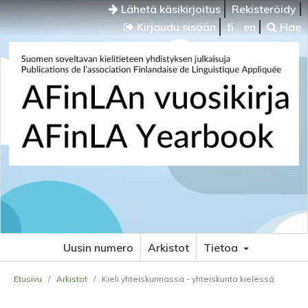
Lähetä käsikirjoitus
Rekisteröidy
Kirjaudu sisään
fi
en
Hae
Uusin numero
Arkistot
Tietoa
Etusivu
/
Arkistot
/
Kieli yhteiskunnassa - yhteiskunta kielessä