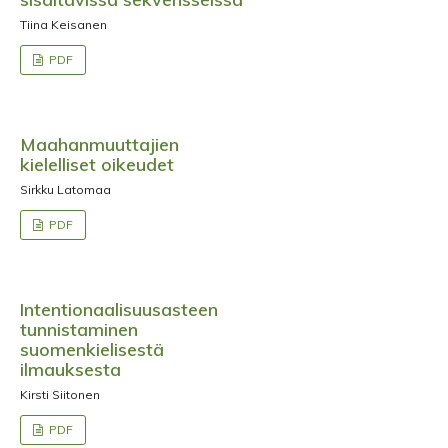
Tiina Keisanen
PDF
Maahanmuuttajien
kielelliset oikeudet
Sirkku Latomaa
PDF
Intentionaalisuusasteen
tunnistaminen
suomenkielisestä
ilmauksesta
Kirsti Siitonen
PDF