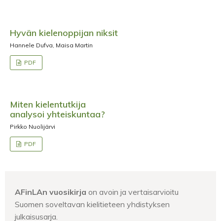
Hyvän kielenoppijan niksit
Hannele Dufva, Maisa Martin
PDF
Miten kielentutkija
analysoi yhteiskuntaa?
Pirkko Nuolijärvi
PDF
AFinLAn vuosikirja
on avoin ja vertaisarvioitu
Suomen soveltavan kielitieteen yhdistyksen
julkaisusarja.