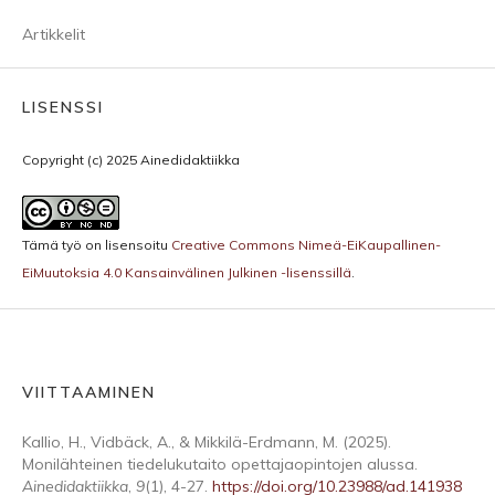
Artikkelit
LISENSSI
Copyright (c) 2025 Ainedidaktiikka
Tämä työ on lisensoitu
Creative Commons Nimeä-EiKaupallinen-
EiMuutoksia 4.0 Kansainvälinen Julkinen -lisenssillä
.
VIITTAAMINEN
Kallio, H., Vidbäck, A., & Mikkilä-Erdmann, M. (2025).
Monilähteinen tiedelukutaito opettajaopintojen alussa.
Ainedidaktiikka
,
9
(1), 4-27.
https://doi.org/10.23988/ad.141938