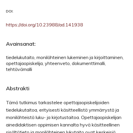
DOI:
https://doi.org/10.23988/ad.141938
Avainsanat:
tiedelukutaito, monilähteinen lukeminen ja kirjoittaminen,
opettajaopiskelija, yhteenveto, dokumenttimalli,
tehtävämalli
Abstrakti
Tämä tutkimus tarkastelee opettajaopiskelijoiden
tiedelukutaitoa, erityisesti käsitteellistä ymmärrystä ja
monilähteistä luku- ja kirjotustaitoa. Opettajaopiskelijan
ainedidaktisen oppimisen kannalta hyvä käsitteellinen
sisältötieto ja monilähteinen lukutaito ovat keskeisiä