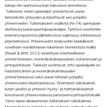
taitoja niin opinnoissa kuin tulevassa ammatissa.
Tutkimme, miten opiskelijat ymmärtävät usean
tietotekstin yhteyden ja kirjoittavat sen pohjalta
yhteenvedon. Tutkimukseen osallistui (N=74) opintojaan
aloittavaa luokanopettajaopiskelijaa. Tehtävä suoritettiin
internetympäristöä jäljittelevässä suljetussa sähköisessä
järjestelmässä. Yhteenvedot analysoitiin laadullisesti
soveltaen monilähteisen lukemisen teoreettista mallia
(Rouet & Britt, 2011) keskittyen käsitteelliseen
ymmärtämiseen, moninäkökulmaisuuteen, koherenssiin ja
johtopäätöksiin. Tulokset osoittavat, että opiskelijoilla on
haasteita ilmiön ja moninäkökulmaisuuden
ymmärtämisessä sekä usean lähteen pohjalta
yhteenvedon kirjoittamisessa. Yksittäiset näkökulmat,
kuten yksilön ja yhteisön hyöty- ja haittanäkökulmat
korostuivat yhteenvedoissa perusteena johtopäätöksille.
Tämä tukee aikaisemman tutkimuksen näkökulmaa.
Monimutkaiset, tieteiden väliset ilmiöt vaativat vahvaa