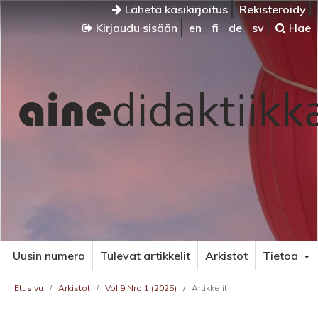
Lähetä käsikirjoitus
Rekisteröidy
Kirjaudu sisään
en
fi
de
sv
Hae
Uusin numero
Tulevat artikkelit
Arkistot
Tietoa
Etusivu
/
Arkistot
/
Vol 9 Nro 1 (2025)
/
Artikkelit