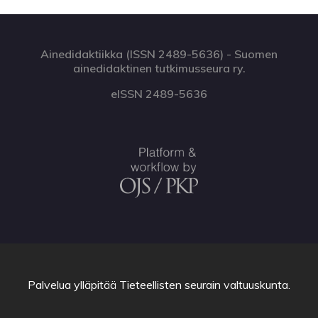
Ainedidaktiikka (ISSN 2489-5636) - Suomen
ainedidaktinen tutkimusseura ry.
eISSN 2489-5636
Palvelua ylläpitää
Tieteellisten seurain valtuuskunta
.