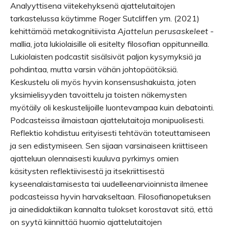
Analyyttisena viitekehyksenä ajattelutaitojen
tarkastelussa käytimme Roger Sutcliffen ym. (2021)
kehittämää metakognitiivista
Ajattelun perusaskeleet
-
mallia, jota lukiolaisille oli esitelty filosofian oppitunneilla.
Lukiolaisten podcastit sisälsivät paljon kysymyksiä ja
pohdintaa, mutta varsin vähän johtopäätöksiä.
Keskustelu oli myös hyvin konsensushakuista, joten
yksimielisyyden tavoittelu ja toisten näkemysten
myötäily oli keskustelijoille luontevampaa kuin debatointi.
Podcasteissa ilmaistaan ajattelutaitoja monipuolisesti.
Reflektio kohdistuu erityisesti tehtävän toteuttamiseen
ja sen edistymiseen. Sen sijaan varsinaiseen kriittiseen
ajatteluun olennaisesti kuuluva pyrkimys omien
käsitysten reflektiivisestä ja itsekriittisestä
kyseenalaistamisesta tai uudelleenarvioinnista ilmenee
podcasteissa hyvin harvakseltaan. Filosofianopetuksen
ja ainedidaktiikan kannalta tulokset korostavat sitä, että
on syytä kiinnittää huomio ajattelutaitojen