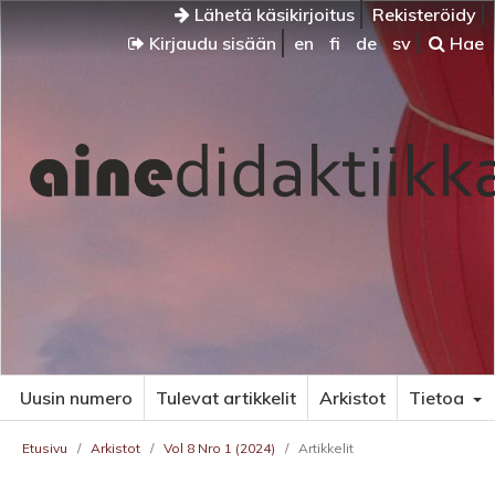
Lähetä käsikirjoitus
Rekisteröidy
Kirjaudu sisään
en
fi
de
sv
Hae
Uusin numero
Tulevat artikkelit
Arkistot
Tietoa
Etusivu
/
Arkistot
/
Vol 8 Nro 1 (2024)
/
Artikkelit