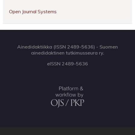
Open Journal Systems
Ainedidaktiikka (ISSN 2489-5636) - Suomen
ainedidaktinen tutkimusseura ry.
eISSN 2489-5636