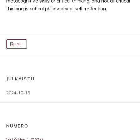
metacognitive skills or critical thinking, and not all critical
thinking is critical philosophical self-reflection.
PDF
JULKAISTU
2024-10-15
NUMERO