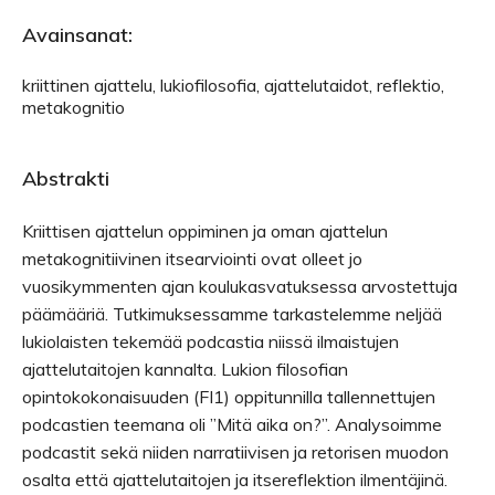
Avainsanat:
kriittinen ajattelu, lukiofilosofia, ajattelutaidot, reflektio,
metakognitio
Abstrakti
Kriittisen ajattelun oppiminen ja oman ajattelun
metakognitiivinen itsearviointi ovat olleet jo
vuosikymmenten ajan koulukasvatuksessa arvostettuja
päämääriä. Tutkimuksessamme tarkastelemme neljää
lukiolaisten tekemää podcastia niissä ilmaistujen
ajattelutaitojen kannalta. Lukion filosofian
opintokokonaisuuden (FI1) oppitunnilla tallennettujen
podcastien teemana oli ”Mitä aika on?”. Analysoimme
podcastit sekä niiden narratiivisen ja retorisen muodon
osalta että ajattelutaitojen ja itsereflektion ilmentäjinä.