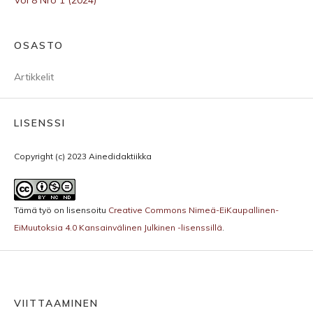
Vol 8 Nro 1 (2024)
OSASTO
Artikkelit
LISENSSI
Copyright (c) 2023 Ainedidaktiikka
Tämä työ on lisensoitu
Creative Commons Nimeä-EiKaupallinen-
EiMuutoksia 4.0 Kansainvälinen Julkinen -lisenssillä
.
VIITTAAMINEN