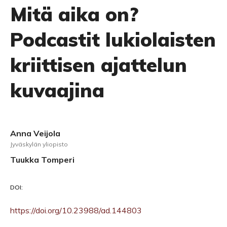
Mitä aika on?
Podcastit lukiolaisten
kriittisen ajattelun
kuvaajina
Anna Veijola
Jyväskylän yliopisto
Tuukka Tomperi
DOI:
https://doi.org/10.23988/ad.144803