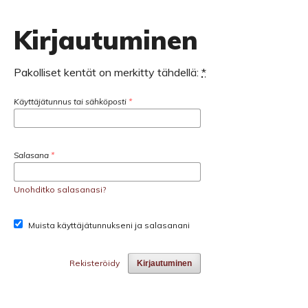
Kirjautuminen
Pakolliset kentät on merkitty tähdellä:
*
Käyttäjätunnus tai sähköposti
*
Salasana
*
Unohditko salasanasi?
Muista käyttäjätunnukseni ja salasanani
Rekisteröidy
Kirjautuminen