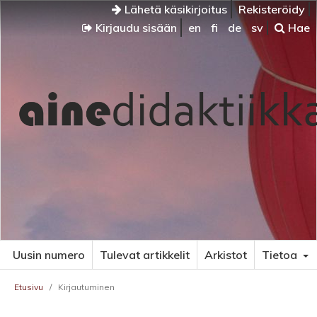
Lähetä käsikirjoitus
Rekisteröidy
Kirjaudu sisään
en
fi
de
sv
Hae
Uusin numero
Tulevat artikkelit
Arkistot
Tietoa
Etusivu
/
Kirjautuminen