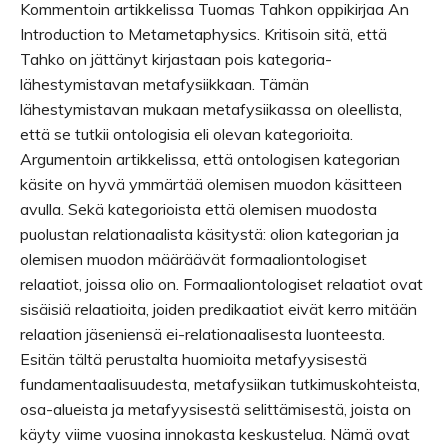
Kommentoin artikkelissa Tuomas Tahkon oppikirjaa An
Introduction to Metametaphysics. Kritisoin sitä, että
Tahko on jättänyt kirjastaan pois kategoria-
lähestymistavan metafysiikkaan. Tämän
lähestymistavan mukaan metafysiikassa on oleellista,
että se tutkii ontologisia eli olevan kategorioita.
Argumentoin artikkelissa, että ontologisen kategorian
käsite on hyvä ymmärtää olemisen muodon käsitteen
avulla. Sekä kategorioista että olemisen muodosta
puolustan relationaalista käsitystä: olion kategorian ja
olemisen muodon määräävät formaaliontologiset
relaatiot, joissa olio on. Formaaliontologiset relaatiot ovat
sisäisiä relaatioita, joiden predikaatiot eivät kerro mitään
relaation jäseniensä ei-relationaalisesta luonteesta.
Esitän tältä perustalta huomioita metafyysisestä
fundamentaalisuudesta, metafysiikan tutkimuskohteista,
osa-alueista ja metafyysisestä selittämisestä, joista on
käyty viime vuosina innokasta keskustelua. Nämä ovat