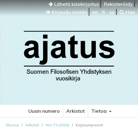
Lähetä käsikirjoitus
Rekisteröidy
Kirjaudu sisään
en
fi
sv
Hae
Uusin numero
Arkistot
Tietoa
Etusivu
/
Arkistot
/
Nro 73 (2016)
/
Kirjasymposiot