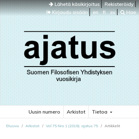
Lähetä käsikirjoitus
Rekisteröidy
Kirjaudu sisään
en
fi
sv
Hae
Uusin numero
Arkistot
Tietoa
Etusivu
/
Arkistot
/
Vol 75 Nro 1 (2018): ajatus 75
/
Artikkelit