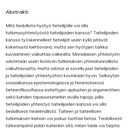
Abstrakti
Mitä tiedollista hyötyä tieteilijöille voi olla
tutkimusyhteistyöstä taiteilijoiden kanssa? Taiteilijoiden
kanssa työskennelleet tieteilijät usein kyllä pitävät
kokemusta kiehtovana, mutta sen hyötyjen tarkka
kuvaaminen vaikuttaa vaikealta. Monialaisen yhteistyön
odotetaan usein lisäävän tutkimuksen yhteiskunnallista
vaikuttavuutta, mutta odotus ei sovellu juuri tieteilijöiden
ja taiteilijoiden yhteistyöhön kovinkaan hyvin. Selkeytän
sosiaalisessa epistemologiassa ja feministisessä
tieteenfilosofiassa esitettyjen ajatusten ja argumenttien
sekä kahden tapausesimerkin avulla tapoja, joilla
tieteilijöiden yhteistyö taiteilijoiden kanssa voi olla
tiedollisesti hedelmällistä. Taiteen ja taiteellisen
tutkimuksen keinoin voi joskus tuottaa tietoa. Tiedollisesti
tärkeämpänä pidän kuitenkin sitä, miten taide voi tarjota