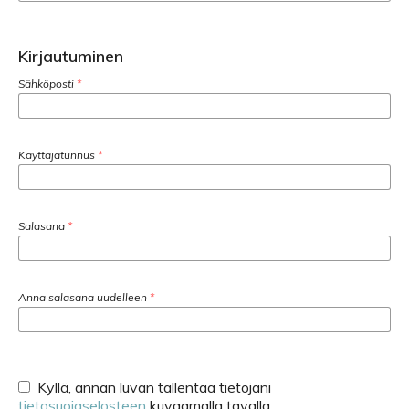
Kirjautuminen
Sähköposti
*
Käyttäjätunnus
*
Salasana
*
Anna salasana uudelleen
*
Kyllä, annan luvan tallentaa tietojani
tietosuojaselosteen
kuvaamalla tavalla.