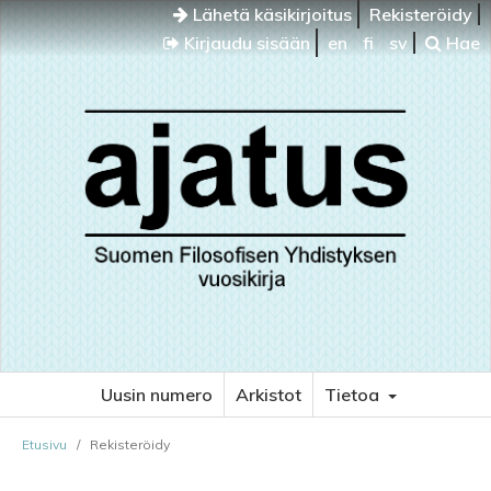
Lähetä käsikirjoitus
Rekisteröidy
Kirjaudu sisään
en
fi
sv
Hae
Uusin numero
Arkistot
Tietoa
Etusivu
/
Rekisteröidy