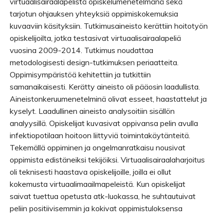
virtuaalisairaalapelistä opiskelumenetelmänä sekä
tarjotun ohjauksen yhteyksiä oppimiskokemuksia
kuvaaviin käsityksiin. Tutkimusaineisto kerättiin hoitotyön
opiskelijoilta, jotka testasivat virtuaalisairaalapeliä
vuosina 2009-2014. Tutkimus noudattaa
metodologisesti design-tutkimuksen periaatteita.
Oppimisympäristöä kehitettiin ja tutkittiin
samanaikaisesti. Kerätty aineisto oli pääosin laadullista.
Aineistonkeruumenetelminä olivat esseet, haastattelut ja
kyselyt. Laadullinen aineisto analysoitiin sisällön
analyysillä. Opiskelijat kuvasivat oppivansa pelin avulla
infektiopotilaan hoitoon liittyviä toimintakäytänteitä.
Tekemällä oppiminen ja ongelmanratkaisu nousivat
oppimista edistäneiksi tekijöiksi. Virtuaalisairaalaharjoitus
oli teknisesti haastava opiskelijoille, joilla ei ollut
kokemusta virtuaalimaailmapeleistä. Kun opiskelijat
saivat tuettua opetusta atk-luokassa, he suhtautuivat
peliin positiivisemmin ja kokivat oppimistuloksensa