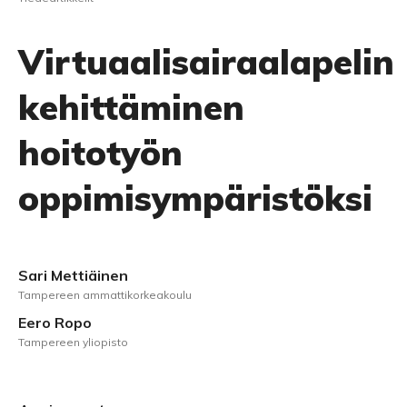
Virtuaalisairaalapelin
kehittäminen
hoitotyön
oppimisympäristöksi
Sari Mettiäinen
Tampereen ammattikorkeakoulu
Eero Ropo
Tampereen yliopisto