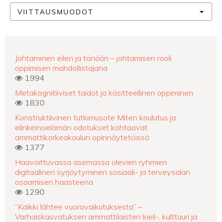
VIITTAUSMUODOT
Johtaminen eilen ja tänään – johtamisen rooli
oppimisen mahdollistajana
1994
Metakognitiiviset taidot ja käsitteellinen oppiminen
1830
Konstruktiivinen tutkimusote Miten koulutus ja
elinkeinoelämän odotukset kohtaavat
ammattikorkeakoulun opinnäytetöissä
1377
Haavoittuvassa asemassa olevien ryhmien
digitaalinen syrjäytyminen sosiaali- ja terveysalan
osaamisen haasteena
1290
“Kaikki lähtee vuorovaikutuksesta” –
Varhaiskasvatuksen ammattilaisten kieli-, kulttuuri ja