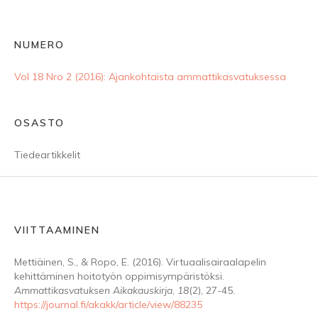
NUMERO
Vol 18 Nro 2 (2016): Ajankohtaista ammattikasvatuksessa
OSASTO
Tiedeartikkelit
VIITTAAMINEN
Mettiäinen, S., & Ropo, E. (2016). Virtuaalisairaalapelin
kehittäminen hoitotyön oppimisympäristöksi.
Ammattikasvatuksen Aikakauskirja
,
18
(2), 27-45.
https://journal.fi/akakk/article/view/88235