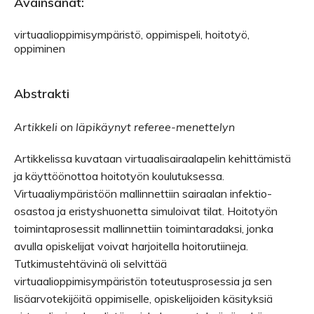
Avainsanat:
virtuaalioppimisympäristö, oppimispeli, hoitotyö,
oppiminen
Abstrakti
Artikkeli on läpikäynyt referee-menettelyn
Artikkelissa kuvataan virtuaalisairaalapelin kehittämistä
ja käyttöönottoa hoitotyön koulutuksessa.
Virtuaaliympäristöön mallinnettiin sairaalan infektio-
osastoa ja eristyshuonetta simuloivat tilat. Hoitotyön
toimintaprosessit mallinnettiin toimintaradaksi, jonka
avulla opiskelijat voivat harjoitella hoitorutiineja.
Tutkimustehtävinä oli selvittää
virtuaalioppimisympäristön toteutusprosessia ja sen
lisäarvotekijöitä oppimiselle, opiskelijoiden käsityksiä