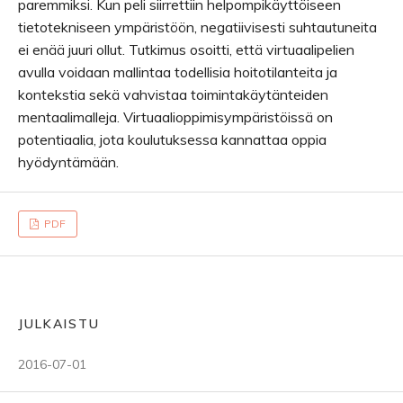
paremmiksi. Kun peli siirrettiin helpompikäyttöiseen
tietotekniseen ympäristöön, negatiivisesti suhtautuneita
ei enää juuri ollut. Tutkimus osoitti, että virtuaalipelien
avulla voidaan mallintaa todellisia hoitotilanteita ja
kontekstia sekä vahvistaa toimintakäytänteiden
mentaalimalleja. Virtuaalioppimisympäristöissä on
potentiaalia, jota koulutuksessa kannattaa oppia
hyödyntämään.
PDF
JULKAISTU
2016-07-01