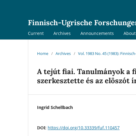
Finnisch-Ugrische Forschunge
Current
Archives
Announcements
Abou
Home
/
Archives
/
Vol. 1983 No. 45 (1983): Finnis
A tejút fiai. Tanulmányok a f
szerkesztette és az elöszót 
Ingrid Schellbach
https://doi.org/10.33339/fuf.110457
DOI: