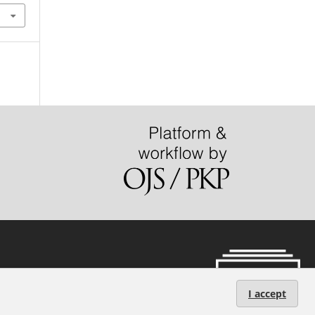
s
.
I accept