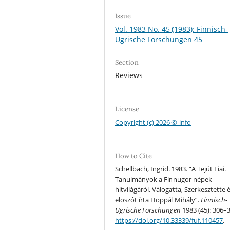
Issue
Vol. 1983 No. 45 (1983): Finnisch-
Ugrische Forschungen 45
Section
Reviews
License
Copyright (c) 2026 ©-info
How to Cite
Schellbach, Ingrid. 1983. “A Tejút Fiai.
Tanulmányok a Finnugor népek
hitvilágáról. Válogatta, Szerkesztette 
elöszót írta Hoppál Mihály”.
Finnisch-
Ugrische Forschungen
1983 (45): 306–
https://doi.org/10.33339/fuf.110457
.