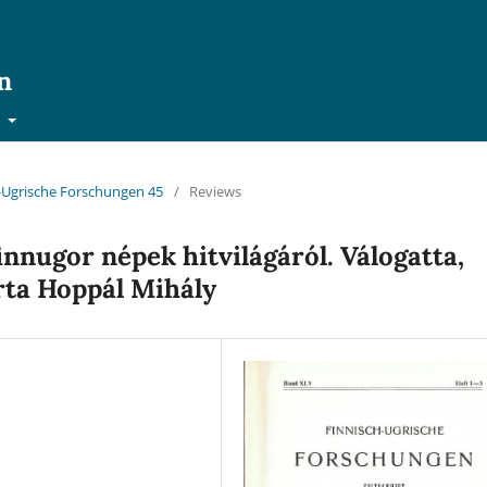
n
t
ch-Ugrische Forschungen 45
/
Reviews
innugor népek hitvilágáról. Válogatta,
írta Hoppál Mihály