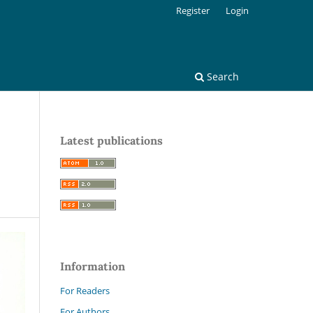
Register
Login
Search
Latest publications
Information
For Readers
For Authors