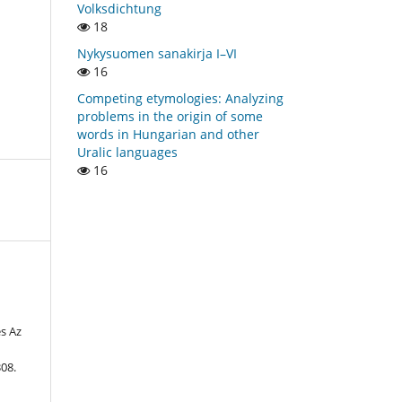
Volksdichtung
18
Nykysuomen sanakirja I–VI
16
Competing etymologies: Analyzing
problems in the origin of some
words in Hungarian and other
Uralic languages
16
és Az
308.