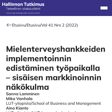
Alkuun
Navi
Etusivu
/
Etusivu
/
Vol 41 Nro 2 (2022)
Mielenterveyshankkeiden
implementoinnin
edistäminen työpaikalla
– sisäisen markkinoinnin
näkökulma
Sanna Lamminen
Authors
Mika Vanhala
LUT-yliopisto/School of Business and Management
Aino Kianto