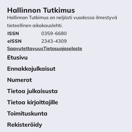
Hallinnon Tutkimus
Hallinnon Tutkimus on neljästi vuodessa ilmestyvä
tieteellinen aikakauslehti.
ISSN
0359-6680
eISSN
2343-4309
Saavutettavuus
Tietosuojaseloste
Etusivu
Ennakkojulkaisut
Numerot
Tietoa julkaisusta
Tietoa kirjoittajille
Toimituskunta
Rekisteröidy