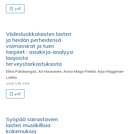
pdf
Viidesluokkalaisten lasten
ja heidän perheidensä
voimavarat ja tuen
tarpeet : asiakirja-analyysi
laajoista
terveystarkastuksista
Elina Palokangas, Ari Haaranen, Anna-Maija Pietilä, Arja Häggman-
Laitila
sivut 143-154
pdf
Syöpää sairastavien
lasten musiikillisia
kokemuksia