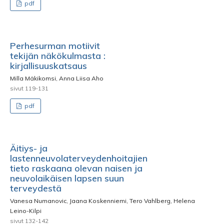
pdf
Perhesurman motiivit
tekijän näkökulmasta :
kirjallisuuskatsaus
Milla Mäkikomsi, Anna Liisa Aho
sivut 119-131
pdf
Äitiys- ja
lastenneuvolaterveydenhoitajien
tieto raskaana olevan naisen ja
neuvolaikäisen lapsen suun
terveydestä
Vanesa Numanovic, Jaana Koskenniemi, Tero Vahlberg, Helena
Leino-Kilpi
sivut 132-142