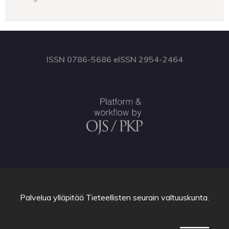
ISSN 0786-5686 eISSN 2954-2464
Palvelua ylläpitää
Tieteellisten seurain valtuuskunta
.