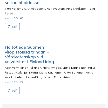
sairaalahoidossa
Titta Pelkonen, Anne Vaajoki, Heli Wouters, Pirjo Kaakinen, Tarja
Pölkki
sivut 155-165
pdf
Hoitotiede Suomen
yliopistoissa tänään = :
Vårdvetenskap vid
universitet i Finland idag
Katri Vehviläinen-Julkunen, Helvi Kyngäs, Maria Kääriäinen, Päivi
Åstedt-Kurki, Jari Kylmä, Marja Kaunonen, Riitta Suhonen, Anna
Axelin, Helena Leino-Kilpi, Lisbeth Fagerström
sivut 166-172
pdf