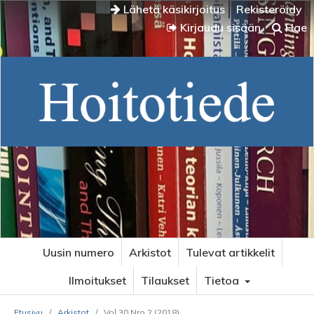
Lähetä käsikirjoitus
Rekisteröidy
Kirjaudu sisään
Hae
Uusin numero
Arkistot
Tulevat artikkelit
Ilmoitukset
Tilaukset
Tietoa
Etusivu
/
Arkistot
/
Vol 30 Nro 2 (2018)