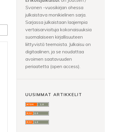
Erikoisjulkaisut
on
Joutsen /
Svanen
-vuosikirjan ohessa
julkaistava monikielinen sarja.
Sarjassa julkaistaan laajempia
vertaisarvioituja kokonaisuuksia
suomalaiseen kirjallisuuteen
liittyvistä teemoista. Julkaisu on
digitaalinen, ja se noudattaa
avoimen saatavuuden
periaatetta (open access).
UUSIMMAT ARTIKKELIT