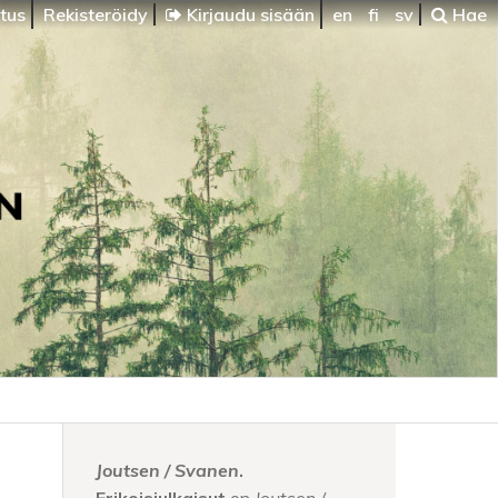
itus
Rekisteröidy
Kirjaudu sisään
en
fi
sv
Hae
Joutsen / Svanen
.