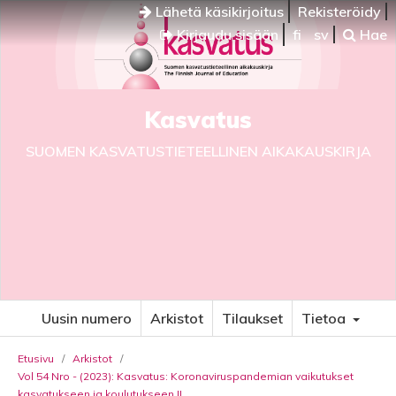
Lähetä käsikirjoitus
Rekisteröidy
Kirjaudu sisään
fi
sv
Hae
Kasvatus
SUOMEN KASVATUSTIETEELLINEN AIKAKAUSKIRJA
Uusin numero
Arkistot
Tilaukset
Tietoa
Etusivu
/
Arkistot
/
Vol 54 Nro - (2023): Kasvatus: Koronaviruspandemian vaikutukset
kasvatukseen ja koulutukseen II