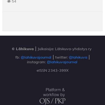
54
© Lähikuva
⎮
Julkaisija: Lähikuva-yhdistys ry
fb:
@lahikuvajournal
⎮ twitter:
@lahikuva
⎮
instagram:
@lahikuvajournal
eISSN 2343-399X