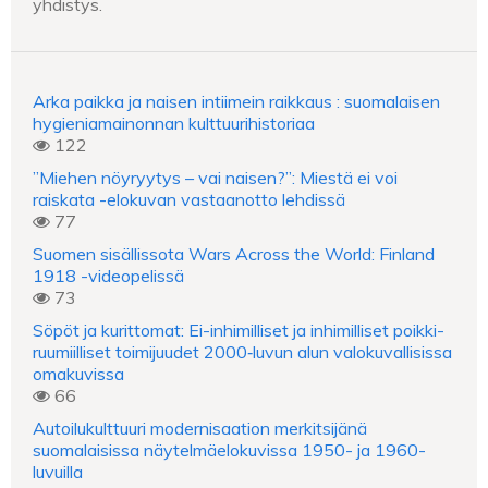
yhdistys.
Arka paikka ja naisen intiimein raikkaus : suomalaisen
hygieniamainonnan kulttuurihistoriaa
122
”Miehen nöyryytys – vai naisen?”: Miestä ei voi
raiskata -elokuvan vastaanotto lehdissä
77
Suomen sisällissota Wars Across the World: Finland
1918 -videopelissä
73
Söpöt ja kurittomat: Ei-inhimilliset ja inhimilliset poikki-
ruumiilliset toimijuudet 2000‑luvun alun valokuvallisissa
omakuvissa
66
Autoilukulttuuri modernisaation merkitsijänä
suomalaisissa näytelmäelokuvissa 1950- ja 1960-
luvuilla