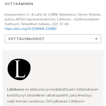
VIITTAAMINEN
Kangasniemi, H., & Lahti, M. (1989). Mediavirus: Simon Watney
puhuu AIDSin representaatioista.
Lähikuva – Audiovisuaalisen
Kulttuurin Tieteellinen Julkaisu
,
2
(2), 37-46.
https://doi.org/10.23994/lk.116883
VIITTAUSMUODOT
Lähikuva
on elokuvan ja mediakulttuurin tutkimukseen
keskittynyt tieteellinen aikakauslehti, joka ilmestyy
neljä kertaa vuodessa. Sitä julkaisee Lähikuva-