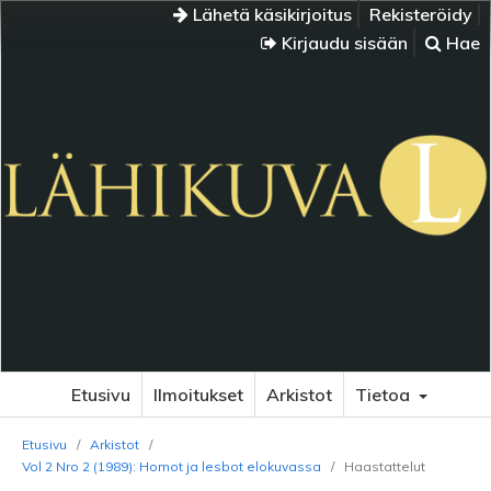
Lähetä käsikirjoitus
Rekisteröidy
Kirjaudu sisään
Hae
Etusivu
Ilmoitukset
Arkistot
Tietoa
Etusivu
/
Arkistot
/
Vol 2 Nro 2 (1989): Homot ja lesbot elokuvassa
/
Haastattelut