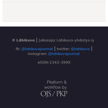
© Lähikuva
⎮
Julkaisija: Lähikuva-yhdistys ry
fb:
@lahikuvajournal
⎮ twitter:
@lahikuva
⎮
instagram:
@lahikuvajournal
eISSN 2343-399X