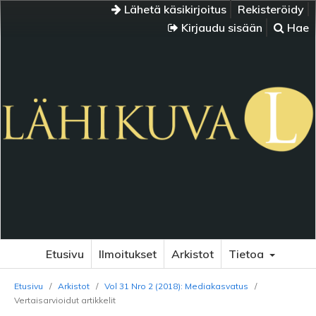
Lähetä käsikirjoitus
Rekisteröidy
Kirjaudu sisään
Hae
Etusivu
Ilmoitukset
Arkistot
Tietoa
Etusivu
/
Arkistot
/
Vol 31 Nro 2 (2018): Mediakasvatus
/
Vertaisarvioidut artikkelit