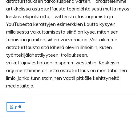
astroturffauksen tarkoitusperiä varten. Tarkastelemme
artikkelissa astroturffausta teorialähtöisesti mutta myös
keskustelupalstoilta, Twitteristä, Instagramista ja
YouTubesta kerättyjen esimerkkien kautta kysyen,
millaisesta vaikuttamisesta siinä on kyse, miten sen
tunnistaa ja miten siihen voi varautua. Vertailemme
astroturffausta sitä lähellä oleviin ilmiöihin, kuten
työntekijälähettilyyteen, trollaukseen,
vaikuttajaviestintään ja spämmiviesteihin. Keskeisin
argumenttimme on, että astroturffaus on monitahoinen
ilmiö, jonka tunnistaminen vaatii pitkälle kehittyneitä
mediataitoja.
pdf