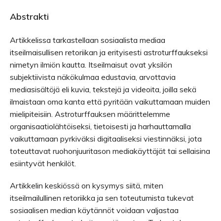
Abstrakti
Artikkelissa tarkastellaan sosiaalista mediaa
itseilmaisullisen retoriikan ja erityisesti astroturffaukseksi
nimetyn ilmiön kautta. Itseilmaisut ovat yksilön
subjektiivista näkökulmaa edustavia, arvottavia
mediasisältöjä eli kuvia, tekstejä ja videoita, joilla sekä
ilmaistaan oma kanta että pyritään vaikuttamaan muiden
mielipiteisiin. Astroturffauksen määrittelemme
organisaatiolähtöiseksi, tietoisesti ja harhauttamalla
vaikuttamaan pyrkiväksi digitaaliseksi viestinnäksi, jota
toteuttavat ruohonjuuritason mediakäyttäjät tai sellaisina
esiintyvät henkilöt.
Artikkelin keskiössä on kysymys siitä, miten
itseilmailullinen retoriikka ja sen toteutumista tukevat
sosiaalisen median käytännöt voidaan valjastaa