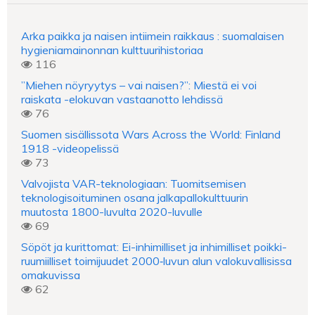
Arka paikka ja naisen intiimein raikkaus : suomalaisen
hygieniamainonnan kulttuurihistoriaa
116
”Miehen nöyryytys – vai naisen?”: Miestä ei voi
raiskata -elokuvan vastaanotto lehdissä
76
Suomen sisällissota Wars Across the World: Finland
1918 -videopelissä
73
Valvojista VAR-teknologiaan: Tuomitsemisen
teknologisoituminen osana jalkapallokulttuurin
muutosta 1800-luvulta 2020-luvulle
69
Söpöt ja kurittomat: Ei-inhimilliset ja inhimilliset poikki-
ruumiilliset toimijuudet 2000‑luvun alun valokuvallisissa
omakuvissa
62