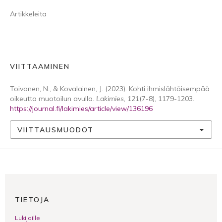
Artikkeleita
VIITTAAMINEN
Toivonen, N., & Kovalainen, J. (2023). Kohti ihmislähtöisempää
oikeutta muotoilun avulla.
Lakimies
,
121
(7-8), 1179-1203.
https://journal.fi/lakimies/article/view/136196
VIITTAUSMUODOT
TIETOJA
Lukijoille