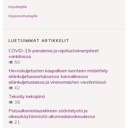
Kirjoittajille
Kirjastonhoitajille
LUETUIMMAT ARTIKKELIT
COVID-19-pandemia ja rajoitustoimenpiteet
vankiloissa
50
Hevoskuljetusten kaupallisen luonteen määrittely
eläinkuljetusasetuksessa, kansallisessa
eläinkuljetuslaissa ja viranomaisten viestinnässä
42
Tekoäly keksijänä
38
Poissulkemislausekkeen sääntelystä ja
oikeuskäytännöstä ulkomaalaisoikeudessa
21