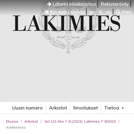
Lähetä käsikirjoitus
Rekisteröidy
Kirjaudu sisään
en
fi
sv
Hae
Uusin numero
Arkistot
Ilmoitukset
Tietoa
Etusivu
/
Arkistot
/
Vol 121 Nro 7-8 (2023): Lakimies 7-8/2023
/
Artikkeleita