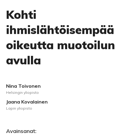
Kohti
ihmislähtöisempää
oikeutta muotoilun
avulla
Nina Toivonen
Helsingin yliopisto
Jaana Kovalainen
Lapin yliopisto
Avainsanat: