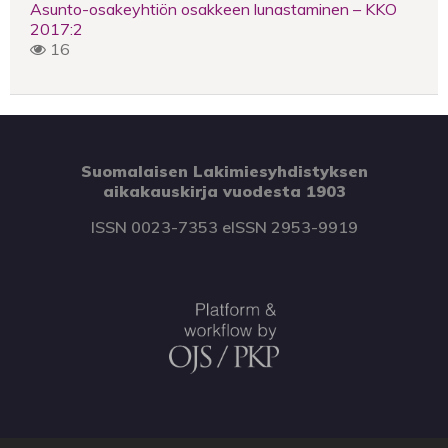
Asunto-osakeyhtiön osakkeen lunastaminen – KKO
2017:2
16
Suomalaisen Lakimiesyhdistyksen
aikakauskirja vuodesta 1903
ISSN 0023-7353 eISSN 2953-9919