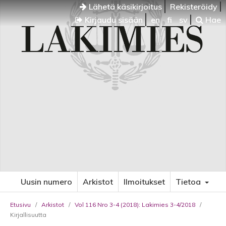
Lähetä käsikirjoitus
Rekisteröidy
Kirjaudu sisään
en
fi
sv
Hae
Uusin numero
Arkistot
Ilmoitukset
Tietoa
Etusivu
/
Arkistot
/
Vol 116 Nro 3-4 (2018): Lakimies 3-4/2018
/
Kirjallisuutta