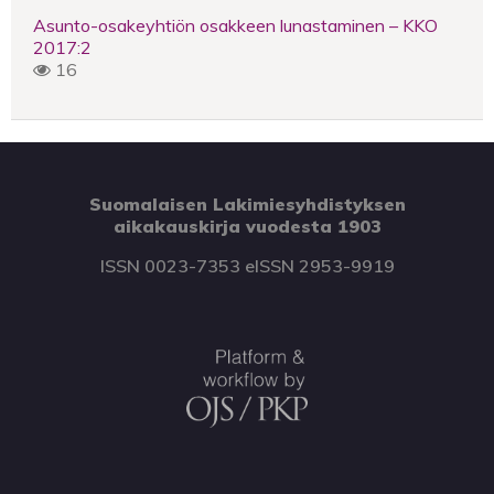
Asunto-osakeyhtiön osakkeen lunastaminen – KKO
2017:2
16
Suomalaisen Lakimiesyhdistyksen
aikakauskirja vuodesta 1903
ISSN 0023-7353 eISSN 2953-9919