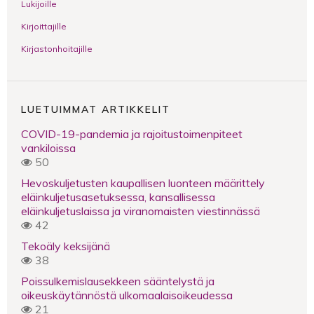
Lukijoille
Kirjoittajille
Kirjastonhoitajille
LUETUIMMAT ARTIKKELIT
COVID-19-pandemia ja rajoitustoimenpiteet
vankiloissa
50
Hevoskuljetusten kaupallisen luonteen määrittely
eläinkuljetusasetuksessa, kansallisessa
eläinkuljetuslaissa ja viranomaisten viestinnässä
42
Tekoäly keksijänä
38
Poissulkemislausekkeen sääntelystä ja
oikeuskäytännöstä ulkomaalaisoikeudessa
21