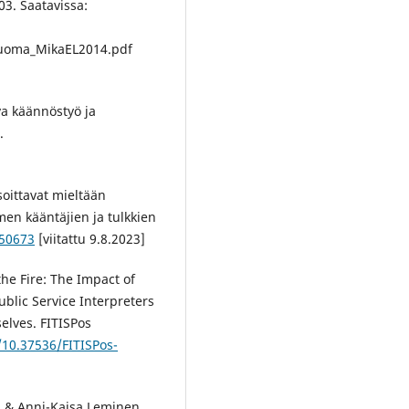
03. Saatavissa:
oma_MikaEL2014.pdf
uva käännöstyö ja
.
soittavat mieltään
en kääntäjien ja tulkkien
850673
[viitattu 9.8.2023]
the Fire: The Impact of
blic Service Interpreters
elves. FITISPos
/10.37536/FITISPos-
z & Anni-Kaisa Leminen