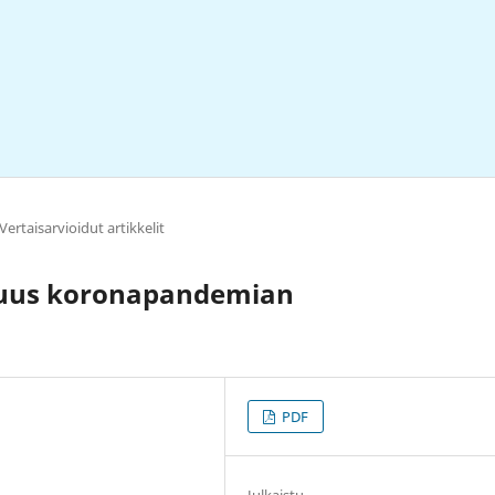
Vertaisarvioidut artikkelit
ijuus koronapandemian
PDF
Julkaistu