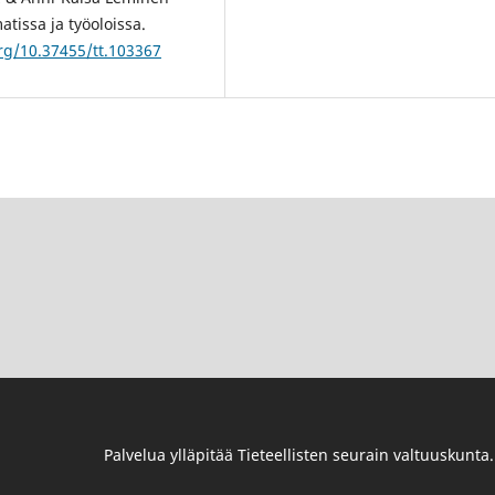
tissa ja työoloissa.
org/10.37455/tt.103367
Palvelua ylläpitää
Tieteellisten seurain valtuuskunta
.