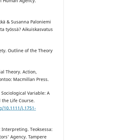
 in Human Agency.
ökkä & Susanna Paloniemi
tta työssä? Aikuiskasvatus
ty. Outline of the Theory
al Theory. Action,
Lontoo: Macmillan Press.
Sociological Variable: A
 the Life Course.
rg/10.1111/j.1751-
 Interpreting. Teoksessa:
ators' Agency. Tampere