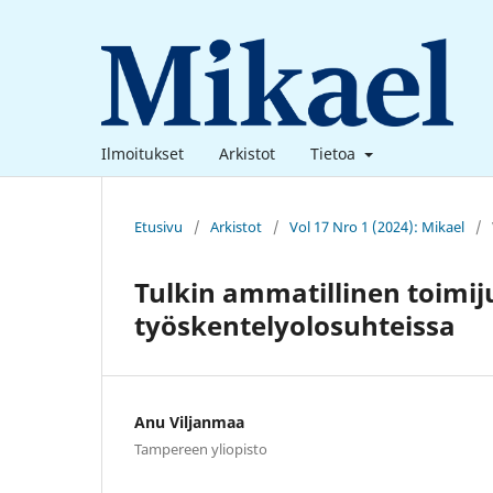
Ilmoitukset
Arkistot
Tietoa
Etusivu
/
Arkistot
/
Vol 17 Nro 1 (2024): Mikael
/
Tulkin ammatillinen toim
työskentelyolosuhteissa
Anu Viljanmaa
Tampereen yliopisto