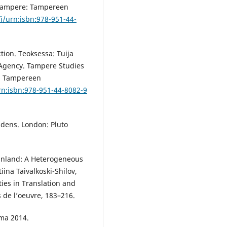
. Tampere: Tampereen
fi/urn:isbn:978-951-44-
tion. Teoksessa: Tuija
 Agency. Tampere Studies
e: Tampereen
urn:isbn:978-951-44-8082-9
ddens. London: Pluto
Finland: A Heterogeneous
ina Taivalkoski-Shilov,
ies in Translation and
 de l’oeuvre, 183–216.
ma 2014.