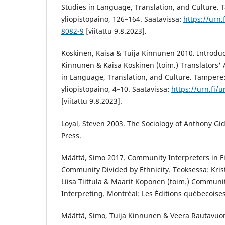
Studies in Language, Translation, and Culture
yliopistopaino, 126–164. Saatavissa:
https://urn.
8082-9
[viitattu 9.8.2023].
Koskinen, Kaisa & Tuija Kinnunen 2010. Introduc
Kinnunen & Kaisa Koskinen (toim.) Translators'
in Language, Translation, and Culture. Tamper
yliopistopaino, 4–10. Saatavissa:
https://urn.fi/
[viitattu 9.8.2023].
Loyal, Steven 2003. The Sociology of Anthony Gi
Press.
Määttä, Simo 2017. Community Interpreters in 
Community Divided by Ethnicity. Teoksessa: Kristi
Liisa Tiittula & Maarit Koponen (toim.) Communit
Interpreting. Montréal: Les Èditions québecoises
Määttä, Simo, Tuija Kinnunen & Veera Rautavuo