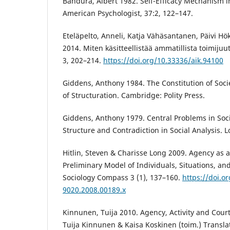
Bandura, Albert 1982. Self-Efficacy Mechanism
American Psychologist, 37:2, 122–147.
Eteläpelto, Anneli, Katja Vähäsantanen, Päivi H
2014. Miten käsitteellistää ammatillista toimijuu
3, 202–214.
https://doi.org/10.33336/aik.94100
Giddens, Anthony 1984. The Constitution of Socie
of Structuration. Cambridge: Polity Press.
Giddens, Anthony 1979. Central Problems in Soci
Structure and Contradiction in Social Analysis. 
Hitlin, Steven & Charisse Long 2009. Agency as a 
Preliminary Model of Individuals, Situations, and
Sociology Compass 3 (1), 137–160.
https://doi.o
9020.2008.00189.x
Kinnunen, Tuija 2010. Agency, Activity and Court
Tuija Kinnunen & Kaisa Koskinen (toim.) Transl