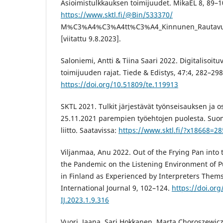
Asioimistulkkauksen toimijuudet. MikaEL 8, 89–1
https://www.sktl.fi/@Bin/533370/
M%C3%A4%C3%A4tt%C3%A4_Kinnunen_Rautavu
[viitattu 9.8.2023].
Saloniemi, Antti & Tiina Saari 2022. Digitalisoit
toimijuuden rajat. Tiede & Edistys, 47:4, 282–298
https://doi.org/10.51809/te.119913
SKTL 2021. Tulkit järjestävät työnseisauksen ja o
25.11.2021 parempien työehtojen puolesta. Suom
liitto. Saatavissa:
https://www.sktl.fi/?x18668=2
Viljanmaa, Anu 2022. Out of the Frying Pan into 
the Pandemic on the Listening Environment of Pu
in Finland as Experienced by Interpreters Thems
International Journal 9, 102–124.
https://doi.org
IJ.2023.1.9.316
Vuori, Jaana, Sari Hokkanen, Marta Choroszewic