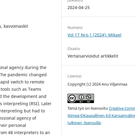
2024-04-25
s, kasvomaskit
Numero
Vol 17 Nro 1 (2024): Mikael
Osasto
Vertaisarvioidut artikkelit
sional agency during the
. The pandemic changed
Lisenssi
rapid switch to remote
Copyright (c) 2024 Anu Viljanmaa
ng tools such as Teams
and the development and
 interpreting (RSI). Later
Tämä työ on lisensoitu
Creative Com
interpreting but had to
Nimeä-EiKaupallinen 4.0 Kansainvälin
essional agency of
Julkinen -lisenssillä
.
their personal
rom 48 interpreters to an