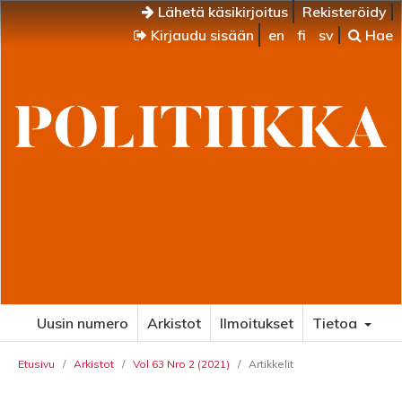
Lähetä käsikirjoitus
Rekisteröidy
Kirjaudu sisään
en
fi
sv
Hae
Uusin numero
Arkistot
Ilmoitukset
Tietoa
Etusivu
/
Arkistot
/
Vol 63 Nro 2 (2021)
/
Artikkelit