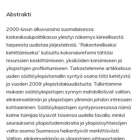
Abstrakti
2000-luvun alkuvuosina suomalaisessa
korkeakoulupolitiikassa yleistyi näkemys kiireellisestä
tarpeesta uudistaa järjestelmää. ”Rakenteelliseksi
kehittämiseksi” kutsuttu kokonaisreformi tähtäsi
resurssien keskittämiseen, yksiköiden karsimiseen ja
yliopistojen profiloitumiseen. Tarkastelemme artikkelissa
uuden säätiöyliopistomallin syntyä osana tätä kehitystä
ja vuoden 2009 yliopistolakiuudistusta. Tulkintamme
mukaan säätiöyliopistojen synnyn mahdollistivat valtion,
elinkeinoelämän ja yliopistojen ylimmän johdon intressien
kohtaaminen. Säätiöyliopistojen syntyprosessissa nämä
kolme toimijaa löysivät toisensa uudella tavalla, minkä
seurauksena yliopistodemokratia ja yliopistoyhteisöjen
valta-asema Suomessa heikentyivät merkittävästi.
Valtion, elinkeinoelämän ja yliopistojen johtoportaiden