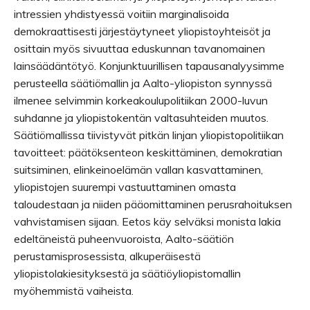
intressien yhdistyessä voitiin marginalisoida
demokraattisesti järjestäytyneet yliopistoyhteisöt ja
osittain myös sivuuttaa eduskunnan tavanomainen
lainsäädäntötyö. Konjunktuurillisen tapausanalyysimme
perusteella säätiömallin ja Aalto-yliopiston synnyssä
ilmenee selvimmin korkeakoulupolitiikan 2000-luvun
suhdanne ja yliopistokentän valtasuhteiden muutos.
Säätiömallissa tiivistyvät pitkän linjan yliopistopolitiikan
tavoitteet: päätöksenteon keskittäminen, demokratian
suitsiminen, elinkeinoelämän vallan kasvattaminen,
yliopistojen suurempi vastuuttaminen omasta
taloudestaan ja niiden pääomittaminen perusrahoituksen
vahvistamisen sijaan. Eetos käy selväksi monista lakia
edeltäneistä puheenvuoroista, Aalto-säätiön
perustamisprosessista, alkuperäisestä
yliopistolakiesityksestä ja säätiöyliopistomallin
myöhemmistä vaiheista.