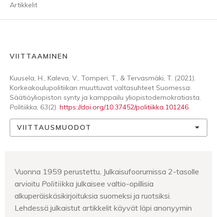
Artikkelit
VIITTAAMINEN
Kuusela, H., Kaleva, V., Tomperi, T., & Tervasmäki, T. (2021).
Korkeakoulupolitiikan muuttuvat valtasuhteet Suomessa:
Säätiöyliopiston synty ja kamppailu yliopistodemokratiasta.
Politiikka
,
63
(2).
https://doi.org/10.37452/politiikka.101246
VIITTAUSMUODOT
Vuonna 1959 perustettu, Julkaisufoorumissa 2-tasolle
arvioitu
Politiikka
julkaisee valtio-opillisia
alkuperäiskäsikirjoituksia suomeksi ja ruotsiksi.
Lehdessä julkaistut artikkelit käyvät läpi anonyymin