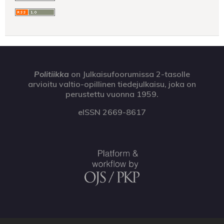
Politiikka
on Julkaisufoorumissa 2-tasolle
arvioitu valtio-opillinen tiedejulkaisu, joka on
perustettu vuonna 1959.
eISSN 2669-8617