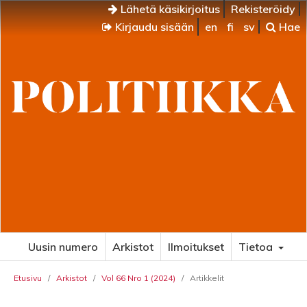
Lähetä käsikirjoitus
Rekisteröidy
Kirjaudu sisään
en
fi
sv
Hae
Uusin numero
Arkistot
Ilmoitukset
Tietoa
Etusivu
/
Arkistot
/
Vol 66 Nro 1 (2024)
/
Artikkelit