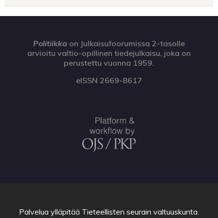
Politiikka
on Julkaisufoorumissa 2-tasolle
arvioitu valtio-opillinen tiedejulkaisu, joka on
perustettu vuonna 1959.
eISSN 2669-8617
Palvelua ylläpitää
Tieteellisten seurain valtuuskunta
.