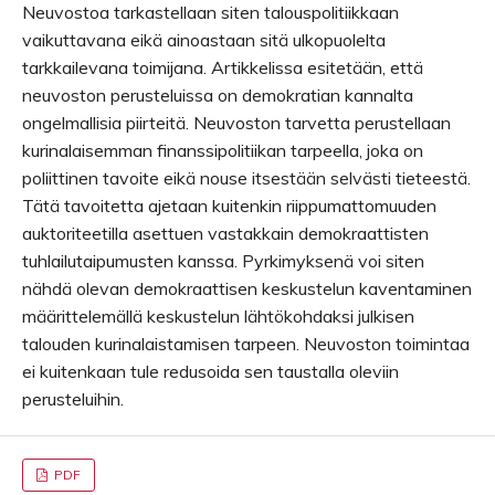
Neuvostoa tarkastellaan siten talouspolitiikkaan
vaikuttavana eikä ainoastaan sitä ulkopuolelta
tarkkailevana toimijana. Artikkelissa esitetään, että
neuvoston perusteluissa on demokratian kannalta
ongelmallisia piirteitä. Neuvoston tarvetta perustellaan
kurinalaisemman finanssipolitiikan tarpeella, joka on
poliittinen tavoite eikä nouse itsestään selvästi tieteestä.
Tätä tavoitetta ajetaan kuitenkin riippumattomuuden
auktoriteetilla asettuen vastakkain demokraattisten
tuhlailutaipumusten kanssa. Pyrkimyksenä voi siten
nähdä olevan demokraattisen keskustelun kaventaminen
määrittelemällä keskustelun lähtökohdaksi julkisen
talouden kurinalaistamisen tarpeen. Neuvoston toimintaa
ei kuitenkaan tule redusoida sen taustalla oleviin
perusteluihin.
PDF