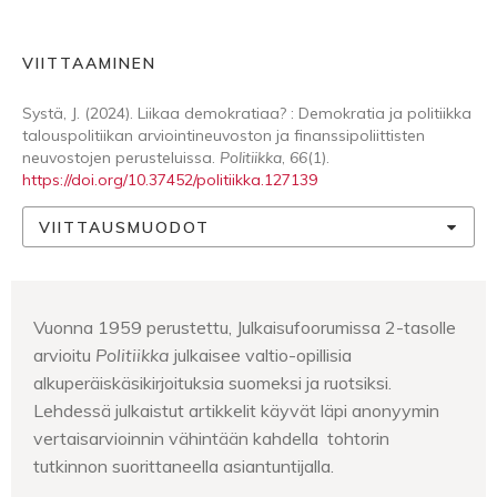
VIITTAAMINEN
Systä, J. (2024). Liikaa demokratiaa? : Demokratia ja politiikka
talouspolitiikan arviointineuvoston ja finanssipoliittisten
neuvostojen perusteluissa.
Politiikka
,
66
(1).
https://doi.org/10.37452/politiikka.127139
VIITTAUSMUODOT
Vuonna 1959 perustettu, Julkaisufoorumissa 2-tasolle
arvioitu
Politiikka
julkaisee valtio-opillisia
alkuperäiskäsikirjoituksia suomeksi ja ruotsiksi.
Lehdessä julkaistut artikkelit käyvät läpi anonyymin
vertaisarvioinnin vähintään kahdella tohtorin
tutkinnon suorittaneella asiantuntijalla.