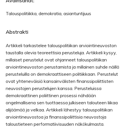
Avainsanat:
Talouspolitiikka, demokratia, asiantuntijuus
Abstrakti
Artikkeli tarkastelee talouspolitiikan arviointineuvoston
taustalla olevia teoreettisia perusteluja. Artikkeli kysyy,
millaiset perustelut ovat ohjanneet talouspolitiikan
arviointineuvoston perustamista ja millainen suhde näillä
perusteluilla on demokraattiseen politiikkaan. Perustelut
ovat yhteneväisiä kansainvälisten finanssipoliittisten
neuvostojen perustelujen kanssa. Perusteluissa
demokraattinen poliittinen prosessi nähdään
ongelmallisena sen tuottaessa julkiseen talouteen liikaa
alijäämää ja velkaa. Artikkeli lähestyy talouspolitiikan
arviointineuvostoa ja finanssipoliittisia neuvostoja
taloustieteen performatiivisuuden näkökulmasta.