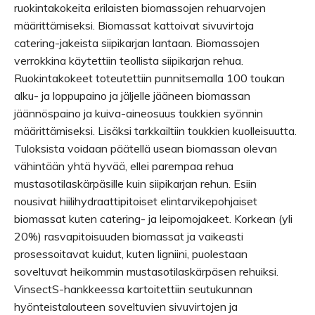
ruokintakokeita erilaisten biomassojen rehuarvojen
määrittämiseksi. Biomassat kattoivat sivuvirtoja
catering-jakeista siipikarjan lantaan. Biomassojen
verrokkina käytettiin teollista siipikarjan rehua.
Ruokintakokeet toteutettiin punnitsemalla 100 toukan
alku- ja loppupaino ja jäljelle jääneen biomassan
jäännöspaino ja kuiva-aineosuus toukkien syönnin
määrittämiseksi. Lisäksi tarkkailtiin toukkien kuolleisuutta.
Tuloksista voidaan päätellä usean biomassan olevan
vähintään yhtä hyvää, ellei parempaa rehua
mustasotilaskärpäsille kuin siipikarjan rehun. Esiin
nousivat hiilihydraattipitoiset elintarvikepohjaiset
biomassat kuten catering- ja leipomojakeet. Korkean (yli
20%) rasvapitoisuuden biomassat ja vaikeasti
prosessoitavat kuidut, kuten ligniini, puolestaan
soveltuvat heikommin mustasotilaskärpäsen rehuiksi.
VinsectS-hankkeessa kartoitettiin seutukunnan
hyönteistalouteen soveltuvien sivuvirtojen ja