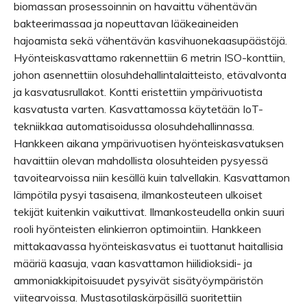
biomassan prosessoinnin on havaittu vähentävän
bakteerimassaa ja nopeuttavan lääkeaineiden
hajoamista sekä vähentävän kasvihuonekaasupäästöjä.
Hyönteiskasvattamo rakennettiin 6 metrin ISO-konttiin,
johon asennettiin olosuhdehallintalaitteisto, etävalvonta
ja kasvatusrullakot. Kontti eristettiin ympärivuotista
kasvatusta varten. Kasvattamossa käytetään IoT-
tekniikkaa automatisoidussa olosuhdehallinnassa.
Hankkeen aikana ympärivuotisen hyönteiskasvatuksen
havaittiin olevan mahdollista olosuhteiden pysyessä
tavoitearvoissa niin kesällä kuin talvellakin. Kasvattamon
lämpötila pysyi tasaisena, ilmankosteuteen ulkoiset
tekijät kuitenkin vaikuttivat. Ilmankosteudella onkin suuri
rooli hyönteisten elinkierron optimointiin. Hankkeen
mittakaavassa hyönteiskasvatus ei tuottanut haitallisia
määriä kaasuja, vaan kasvattamon hiilidioksidi- ja
ammoniakkipitoisuudet pysyivät sisätyöympäristön
viitearvoissa. Mustasotilaskärpäsillä suoritettiin