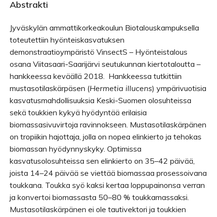
Abstrakti
Jyväskylän ammattikorkeakoulun Biotalouskampuksella
toteutettiin hyönteiskasvatuksen
demonstraatioympäristö VinsectS – Hyönteistalous
osana Viitasaari-Saarijärvi seutukunnan kiertotaloutta –
hankkeessa keväällä 2018. Hankkeessa tutkittiin
mustasotilaskärpäsen (
Hermetia illucens
) ympärivuotisia
kasvatusmahdollisuuksia Keski-Suomen olosuhteissa
sekä toukkien kykyä hyödyntää erilaisia
biomassasivuvirtoja ravinnokseen. Mustasotilaskärpänen
on tropiikin hajottaja, jolla on nopea elinkierto ja tehokas
biomassan hyödynnyskyky. Optimissa
kasvatusolosuhteissa sen elinkierto on 35–42 päivää,
joista 14–24 päivää se viettää biomassaa prosessoivana
toukkana. Toukka syö kaksi kertaa loppupainonsa verran
ja konvertoi biomassasta 50–80 % toukkamassaksi.
Mustasotilaskärpänen ei ole tautivektori ja toukkien