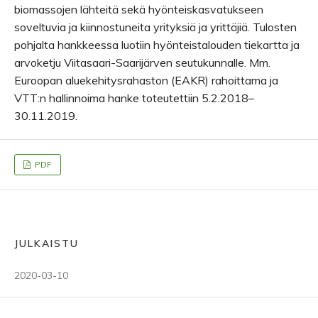
biomassojen lähteitä sekä hyönteiskasvatukseen
soveltuvia ja kiinnostuneita yrityksiä ja yrittäjiä. Tulosten
pohjalta hankkeessa luotiin hyönteistalouden tiekartta ja
arvoketju Viitasaari-Saarijärven seutukunnalle. Mm.
Euroopan aluekehitysrahaston (EAKR) rahoittama ja
VTT:n hallinnoima hanke toteutettiin 5.2.2018–
30.11.2019.
PDF
JULKAISTU
2020-03-10