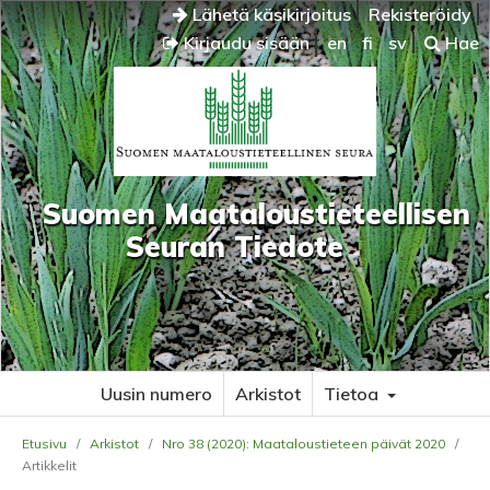
Lähetä käsikirjoitus
Rekisteröidy
Kirjaudu sisään
en
fi
sv
Hae
Suomen Maataloustieteellisen
Seuran Tiedote
Uusin numero
Arkistot
Tietoa
Etusivu
/
Arkistot
/
Nro 38 (2020): Maataloustieteen päivät 2020
/
Artikkelit