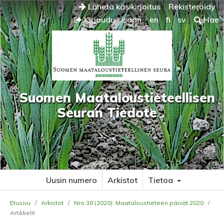
Lähetä käsikirjoitus
Rekisteröidy
Kirjaudu sisään
en
fi
sv
Hae
Suomen Maataloustieteellisen
Seuran Tiedote
Uusin numero
Arkistot
Tietoa
Etusivu
/
Arkistot
/
Nro 38 (2020): Maataloustieteen päivät 2020
/
Artikkelit