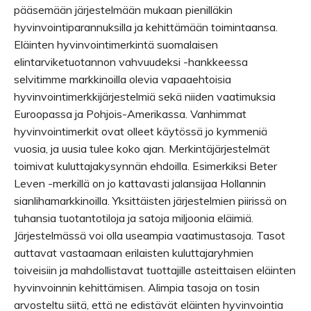
pääsemään järjestelmään mukaan pienilläkin
hyvinvointiparannuksilla ja kehittämään toimintaansa.
Eläinten hyvinvointimerkintä suomalaisen
elintarviketuotannon vahvuudeksi -hankkeessa
selvitimme markkinoilla olevia vapaaehtoisia
hyvinvointimerkkijärjestelmiä sekä niiden vaatimuksia
Euroopassa ja Pohjois-Amerikassa. Vanhimmat
hyvinvointimerkit ovat olleet käytössä jo kymmeniä
vuosia, ja uusia tulee koko ajan. Merkintäjärjestelmät
toimivat kuluttajakysynnän ehdoilla. Esimerkiksi Beter
Leven -merkillä on jo kattavasti jalansijaa Hollannin
sianlihamarkkinoilla. Yksittäisten järjestelmien piirissä on
tuhansia tuotantotiloja ja satoja miljoonia eläimiä.
Järjestelmässä voi olla useampia vaatimustasoja. Tasot
auttavat vastaamaan erilaisten kuluttajaryhmien
toiveisiin ja mahdollistavat tuottajille asteittaisen eläinten
hyvinvoinnin kehittämisen. Alimpia tasoja on tosin
arvosteltu siitä, että ne edistävät eläinten hyvinvointia