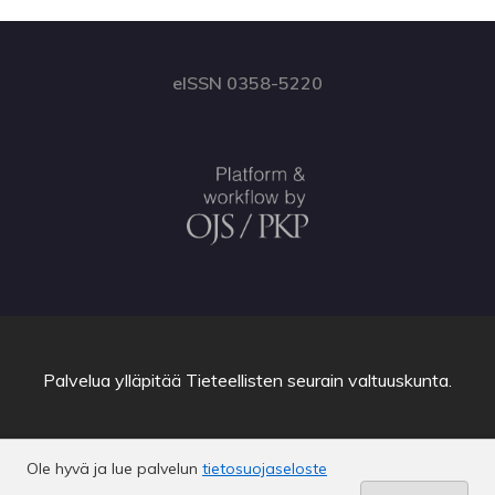
eISSN 0358-5220
Palvelua ylläpitää
Tieteellisten seurain valtuuskunta
.
Ole hyvä ja lue palvelun
tietosuojaseloste