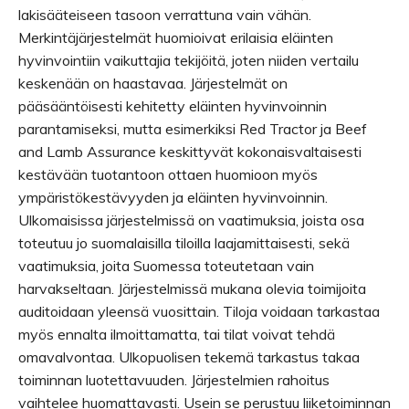
lakisääteiseen tasoon verrattuna vain vähän.
Merkintäjärjestelmät huomioivat erilaisia eläinten
hyvinvointiin vaikuttajia tekijöitä, joten niiden vertailu
keskenään on haastavaa. Järjestelmät on
pääsääntöisesti kehitetty eläinten hyvinvoinnin
parantamiseksi, mutta esimerkiksi Red Tractor ja Beef
and Lamb Assurance keskittyvät kokonaisvaltaisesti
kestävään tuotantoon ottaen huomioon myös
ympäristökestävyyden ja eläinten hyvinvoinnin.
Ulkomaisissa järjestelmissä on vaatimuksia, joista osa
toteutuu jo suomalaisilla tiloilla laajamittaisesti, sekä
vaatimuksia, joita Suomessa toteutetaan vain
harvakseltaan. Järjestelmissä mukana olevia toimijoita
auditoidaan yleensä vuosittain. Tiloja voidaan tarkastaa
myös ennalta ilmoittamatta, tai tilat voivat tehdä
omavalvontaa. Ulkopuolisen tekemä tarkastus takaa
toiminnan luotettavuuden. Järjestelmien rahoitus
vaihtelee huomattavasti. Usein se perustuu liiketoiminnan