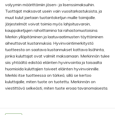
volyymin määrittämiin jäsen- ja lisenssimaksuihin.
Tuottajat maksavat usein vain vuositarkastuksista, ja
muut kulut jaetaan tuotantoketjun muille toimijoille.
Järjestelmät voivat toimia myös lahjoitusvaroin,
kauppaketjujen rahoittamina tai rahastomuotoisina.
Merkin ylläpitäminen ja laatuvaatimusten täyttäminen
aiheuttavat kustannuksia. Hyvinvointimerkitystä
tuotteesta on saatava kustannukset kattava lisähinta,
jonka kuluttajat ovat valmiit maksamaan. Merkinnän tulee
siis yhtäältä edistää eläinten hyvinvointia ja toisaalta
huomioida kuluttajien toiveet eläinten hyvinvoinnille.
Merkki itse tuotteessa on tärkeä, sillä se kertoo
kuluttajalle, miten tuote on tuotettu. Merkinnän on
viestittävä selkeästi, miten tuote eroaa tavanomaisesta.