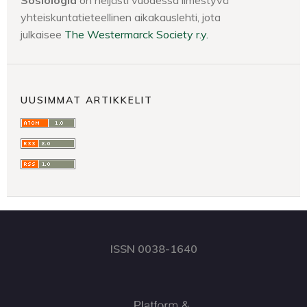
Sosiologia
on neljästi vuodessa ilmestyvä
yhteiskuntatieteellinen aikakauslehti, jota
julkaisee
The Westermarck Society r.y.
UUSIMMAT ARTIKKELIT
ISSN 0038-1640