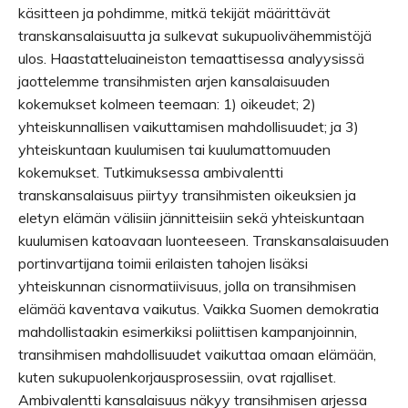
käsitteen ja pohdimme, mitkä tekijät määrittävät
transkansalaisuutta ja sulkevat sukupuolivähemmistöjä
ulos. Haastatteluaineiston temaattisessa analyysissä
jaottelemme transihmisten arjen kansalaisuuden
kokemukset kolmeen teemaan: 1) oikeudet; 2)
yhteiskunnallisen vaikuttamisen mahdollisuudet; ja 3)
yhteiskuntaan kuulumisen tai kuulumattomuuden
kokemukset. Tutkimuksessa ambivalentti
transkansalaisuus piirtyy transihmisten oikeuksien ja
eletyn elämän välisiin jännitteisiin sekä yhteiskuntaan
kuulumisen katoavaan luonteeseen. Transkansalaisuuden
portinvartijana toimii erilaisten tahojen lisäksi
yhteiskunnan cisnormatiivisuus, jolla on transihmisen
elämää kaventava vaikutus. Vaikka Suomen demokratia
mahdollistaakin esimerkiksi poliittisen kampanjoinnin,
transihmisen mahdollisuudet vaikuttaa omaan elämään,
kuten sukupuolenkorjausprosessiin, ovat rajalliset.
Ambivalentti kansalaisuus näkyy transihmisen arjessa