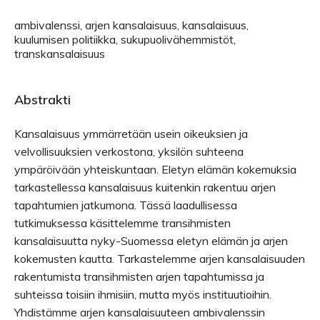
ambivalenssi, arjen kansalaisuus, kansalaisuus,
kuulumisen politiikka, sukupuolivähemmistöt,
transkansalaisuus
Abstrakti
Kansalaisuus ymmärretään usein oikeuksien ja
velvollisuuksien verkostona, yksilön suhteena
ympäröivään yhteiskuntaan. Eletyn elämän kokemuksia
tarkastellessa kansalaisuus kuitenkin rakentuu arjen
tapahtumien jatkumona. Tässä laadullisessa
tutkimuksessa käsittelemme transihmisten
kansalaisuutta nyky-Suomessa eletyn elämän ja arjen
kokemusten kautta. Tarkastelemme arjen kansalaisuuden
rakentumista transihmisten arjen tapahtumissa ja
suhteissa toisiin ihmisiin, mutta myös instituutioihin.
Yhdistämme arjen kansalaisuuteen ambivalenssin