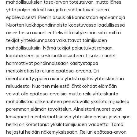
mahdollisuuksien tasa-arvon toteutuvan, mutta lähes
yhtä paljon oli kriittisiä, jotka suhtautuivat siihen
epäileväisesti. Pienin osuus oli kannastaan epävarmoja.
Nuorten luokkapohdinnoista koostuvassa laadullisessa
aineistossa nuoret erittelivät käsityksiään siitä, mitkä
tekijät yhteiskunnassa vaikuttavat toimijuuden
mahdollisuuksiin. Nämä tekijät palautuivat rahaan,
koulutukseen ja keskiluokkaisuuteen. Lisäksi nuoret
hahmottivat pohdinnoissaan käsitystapaa
meritokratiasta reiluna epätasa-arvona. Eri
orientaatiotyyppien nuoria yhdisti ajatus yhteiskunnan
reiluudesta. Nuorten mielestä lähtökohdat elämään
voivat olla epätasa-arvoisia, mutta reilu yhteiskunta
mahdollistaa ahkeruuteen perustuvalla yksilötoimijuudella
paremman elämän tavoittelun. Aineistoni nuoret ovat
kasvaneet meritokraattisessa yhteiskunnassa, jossa ajan
henki on korostanut yksilötoimijuuden vaadetta. Tämä
heijastui heidän näkemyksissään. Reilun epätasa-arvon