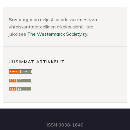
Sosiologia
on neljästi vuodessa ilmestyvä
yhteiskuntatieteellinen aikakauslehti, jota
julkaisee
The Westermarck Society r.y.
UUSIMMAT ARTIKKELIT
ISSN 0038-1640