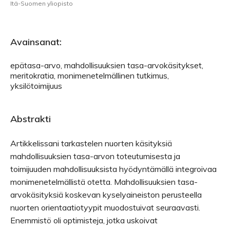
Itä-Suomen yliopisto
Avainsanat:
epätasa-arvo, mahdollisuuksien tasa-arvokäsitykset,
meritokratia, monimenetelmällinen tutkimus,
yksilötoimijuus
Abstrakti
Artikkelissani tarkastelen nuorten käsityksiä
mahdollisuuksien tasa-arvon toteutumisesta ja
toimijuuden mahdollisuuksista hyödyntämällä integroivaa
monimenetelmällistä otetta. Mahdollisuuksien tasa-
arvokäsityksiä koskevan kyselyaineiston perusteella
nuorten orientaatiotyypit muodostuivat seuraavasti.
Enemmistö oli optimisteja, jotka uskoivat