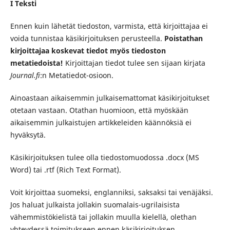
I Teksti
Ennen kuin lähetät tiedoston, varmista, että kirjoittajaa ei
voida tunnistaa käsikirjoituksen perusteella.
Poistathan
kirjoittajaa koskevat tiedot myös tiedoston
metatiedoista!
Kirjoittajan tiedot tulee sen sijaan kirjata
J
ournal.fi
:n Metatiedot-osioon.
Ainoastaan aikaisemmin julkaisemattomat käsikirjoitukset
otetaan vastaan. Otathan huomioon, että myöskään
aikaisemmin julkaistujen artikkeleiden käännöksiä ei
hyväksytä.
Käsikirjoituksen tulee olla tiedostomuodossa .docx (MS
Word) tai .rtf (Rich Text Format).
Voit kirjoittaa suomeksi, englanniksi, saksaksi tai venäjäksi.
Jos haluat julkaista jollakin suomalais-ugrilaisista
vähemmistökielistä tai jollakin muulla kielellä, olethan
yhteydessä toimitukseen ennen käsikirjoituksen