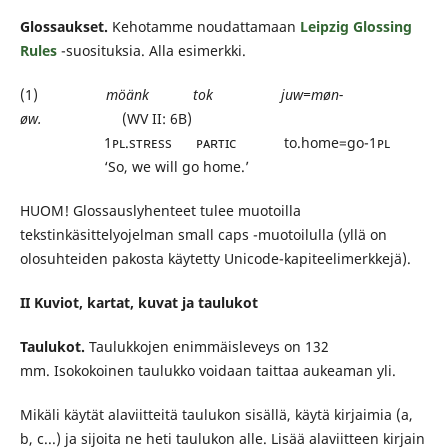
Glossaukset.
Kehotamme noudattamaan
Leipzig Glossing
Rules
-suosituksia. Alla esimerkki.
(1)
möänk tok juw=møn-
øw.
(WV II: 6B)
1
ᴘʟ.sᴛʀᴇss ᴘᴀʀᴛɪᴄ
to.home=go-1
ᴘʟ
‘So, we will go home.’
HUOM! Glossauslyhenteet tulee muotoilla
tekstinkäsittelyojelman small caps -muotoilulla (yllä on
olosuhteiden pakosta käytetty Unicode-kapiteelimerkkejä).
II Kuviot, kartat, kuvat ja taulukot
Taulukot.
Taulukkojen enimmäisleveys on 132
mm. Isokokoinen taulukko voidaan taittaa aukeaman yli.
Mikäli käytät alaviitteitä taulukon sisällä, käytä kirjaimia (a,
b, c...) ja sijoita ne heti taulukon alle. Lisää alaviitteen kirjain