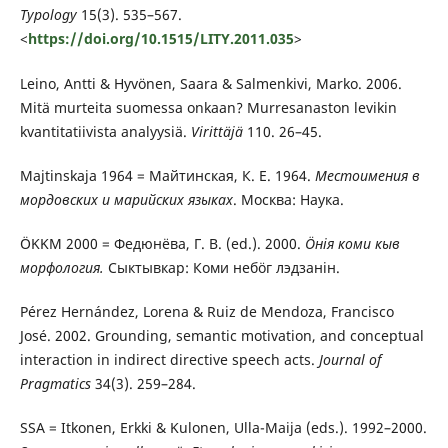
Typology
15(3). 535–567.
<
https://doi.org/10.1515/LITY.2011.035
>
Leino, Antti & Hyvönen, Saara & Salmenkivi, Marko. 2006.
Mitä murteita suomessa onkaan? Murresanaston levikin
kvantitatiivista analyysiä.
Virittäjä
110. 26–45.
Majtinskaja 1964 = Майтинская, К. Е. 1964.
Местоимения
в
мордовских
и
марийских
языках
. Москва: Наука.
ÖKKM 2000 = Федюнëва, Г. В. (ed.). 2000.
Öнiя
коми
кыв
морфология.
Сыктывкар: Коми небöг лэдзанiн.
Pérez Hernández, Lorena & Ruiz de Mendoza, Francisco
José. 2002. Grounding, semantic motivation, and conceptual
interaction in indirect directive speech acts.
Journal of
Pragmatics
34(3). 259–284.
SSA = Itkonen, Erkki & Kulonen, Ulla-Maija (eds.). 1992–2000.