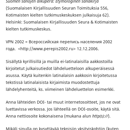
Suomen sanojen alkuperä: Etymologinen sanakirja
(Suomalaisen Kirjallisuuden Seuran Toimituksia 556,
Kotimaisten kielten tutkimuskeskuksen julkaisuja 62).
Helsinki: Suomalaisen Kirjallisuuden Seura & Kotimaisten
kielten tutkimuskeskus.
VPN 2002 = Всероссийская перепись населения 2002
года. <http://www.perepis2002.ru> 12.12.2006.
Sisällytä kyrillisillä ja muilla ei-latinalaisilla aakkostoilla
kirjoitetut julkaisutiedot lähdeluetteloon alkuperäisessä
asussa. Käytä kuitenkin latinalaisin aakkosin kirjoitetussa
tekstissä latinalaisista kirjaimista muodostettuja
lähdelyhenteitä, ks. viimeinen lähdeluettelon esimerkki.
Anna lähteiden DOI- tai muut internetosoitteet, jos ne ovat
luettavissa verkossa. Jos lähteellä on DOI-osoite, käytä sitä.
Anna nettiosoite kokonaisena (mukana alun
http(s)://
).
Mikäli sinulla on kysyttävää teknisiin yksityiskohtiin (kuten