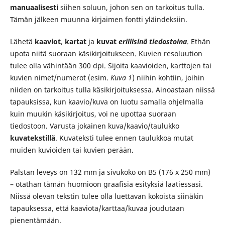
manuaalisesti
siihen soluun, johon sen on tarkoitus tulla.
Tämän jälkeen muunna kirjaimen fontti yläindeksiin.
Lähetä
kaaviot
,
kartat
ja
kuvat
erillisinä tiedostoina
. Ethän
upota niitä suoraan käsikirjoitukseen. Kuvien resoluution
tulee olla vähintään 300 dpi. Sijoita kaavioiden, karttojen tai
kuvien nimet/numerot (esim.
Kuva 1
) niihin kohtiin, joihin
niiden on tarkoitus tulla käsikirjoituksessa. Ainoastaan niissä
tapauksissa, kun kaavio/kuva on luotu samalla ohjelmalla
kuin muukin käsikirjoitus, voi ne upottaa suoraan
tiedostoon. Varusta jokainen kuva/kaavio/taulukko
kuvatekstillä
. Kuvateksti tulee ennen taulukkoa mutat
muiden kuvioiden tai kuvien perään.
Palstan leveys on 132 mm ja sivukoko on B5 (176 x 250 mm)
– otathan tämän huomioon graafisia esityksiä laatiessasi.
Niissä olevan tekstin tulee olla luettavan kokoista siinäkin
tapauksessa, että kaaviota/karttaa/kuvaa joudutaan
pienentämään.