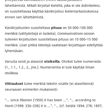
lähettämistä. Mikäli kirjoitat kielellä, joka ei ole äidinkielesi,
on suositeltavaa käyttää käsikirjoitus kielentarkastuksessa
ennen sen lähettämistä.
Käsikirjoitusten suositeltava
pituus
on 50 000–100 000
merkkiä (välilyöntejä ei lasketa).
Communications
-osioon
tulevien kirjoitusten suositeltava pituus on 10 000–15 000
merkkiä. Liian pitkiä tekstejä saatetaan kirjoittajan edellyttää
lyhentävän.
Varusta osiot ja alaosiot
otsikoilla
. Otsikot tulee numeroida
(1., 1.1., 1.2., 2., jne.). Numerointia ei tule käyttää ilman
otsikkoa.
Viittaukset
tulee merkitä tekstin sisälle (ei alaviitteinä)
seuraavan esimerkin mukaisesti:
“... since Itkonen (1950) it has been ...”, “... according to
Honti (1998: 336–338) it is ...”, “... (cf. Setälä 1894: 278; 1897;