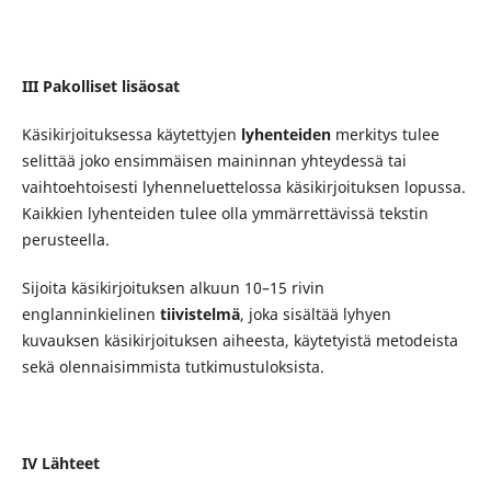
III Pakolliset lisäosat
Käsikirjoituksessa käytettyjen
lyhenteiden
merkitys tulee
selittää joko ensimmäisen maininnan yhteydessä tai
vaihtoehtoisesti lyhenneluettelossa käsikirjoituksen lopussa.
Kaikkien lyhenteiden tulee olla ymmärrettävissä tekstin
perusteella.
Sijoita käsikirjoituksen alkuun 10–15 rivin
englanninkielinen
tiivistelmä
, joka sisältää lyhyen
kuvauksen käsikirjoituksen aiheesta, käytetyistä metodeista
sekä olennaisimmista tutkimustuloksista.
IV Lähteet