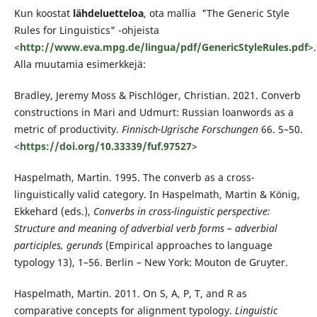
Kun koostat
lähdeluetteloa
, ota mallia "The Generic Style
Rules for Linguistics" -ohjeista
<
http://www.eva.mpg.de/lingua/pdf/GenericStyleRules.pdf
>.
Alla muutamia esimerkkejä:
Bradley, Jeremy Moss & Pischlöger, Christian. 2021. Converb
constructions in Mari and Udmurt: Russian loanwords as a
metric of productivity.
Finnisch-Ugrische Forschungen
66. 5–50.
<
https://doi.org/10.33339/fuf.97527
>
Haspelmath, Martin. 1995. The converb as a cross-
linguistically valid category. In Haspelmath, Martin & König,
Ekkehard (eds.),
Converbs in cross-linguistic perspective:
Structure and meaning of adverbial verb forms – adverbial
participles, gerunds
(Empirical approaches to language
typology 13), 1–56. Berlin – New York: Mouton de Gruyter.
Haspelmath, Martin. 2011. On S, A, P, T, and R as
comparative concepts for alignment typology.
Linguistic