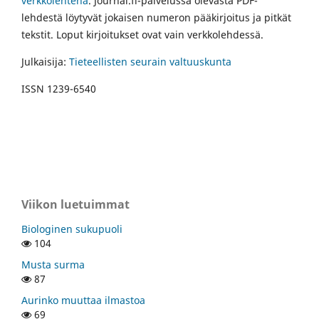
verkkolehtenä
. Journal.fi-palvelussa olevasta PDF-
lehdestä löytyvät jokaisen numeron pääkirjoitus ja pitkät
tekstit. Loput kirjoitukset ovat vain verkkolehdessä.
Julkaisija:
Tieteellisten seurain valtuuskunta
ISSN 1239-6540
Viikon luetuimmat
Biologinen sukupuoli
104
Musta surma
87
Aurinko muuttaa ilmastoa
69