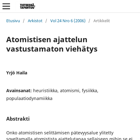
Etusivu
/
Arkistot
/
Vol 24 Nro 6 (2006)
/
Artikkelit
Atomistisen ajattelun
vastustamaton viehätys
Yrjö Haila
Avainsanat:
heuristiikka, atomismi, fysiikka,
populaatiodynamiikka
Abstrakti
Onko atomistisen selittämisen pätevyysalue ylitetty
soveltamalla atomistista ajattelutapaa sellaiseen mihin se ei