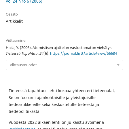
Vol 24 Nro 6 (2006)
Osasto
Artikkelit
Viittaaminen
Haila, Y. (2006). Atomistisen ajattelun vastustamaton viehätys.
Tieteessä Tapahtuu
,
24
(6).
https://journal.fi/tt/article/view/56684
Viittausmuodot
Tieteessä tapahtuu -lehti kokoaa yhteen eri tieteenalat.
Se on foorumi ajankohtaisille ja yleistajuisille
tiedeartikkeleille sekä keskustelulle tieteestä ja
tiedepolitiikasta.
Vuodesta 2022 alkaen lehti on julkaistu avoimena