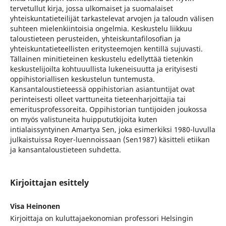
tervetullut kirja, jossa ulkomaiset ja suomalaiset
yhteiskuntatieteilijät tarkastelevat arvojen ja taloudn välisen
suhteen mielenkiintoisia ongelmia. Keskustelu liikkuu
taloustieteen perusteiden, yhteiskuntafilosofian ja
yhteiskuntatieteellisten eritysteemojen kentillä sujuvasti.
Tällainen minitieteinen keskustelu edellyttää tietenkin
keskustelijoilta kohtuuullista lukeneisuutta ja erityisesti
oppihistoriallisen keskustelun tuntemusta.
Kansantaloustieteessä oppihistorian asiantuntijat ovat
perinteisesti olleet varttuneita tieteenharjoittajia tai
emeritusprofessoreita. Oppihistorian tuntijoiden joukossa
on myös valistuneita huippututkijoita kuten
intialaissyntyinen Amartya Sen, joka esimerkiksi 1980-luvulla
julkaistuissa Royer-luennoissaan (Sen1987) käsitteli etiikan
ja kansantaloustieteen suhdetta.
Kirjoittajan esittely
Visa Heinonen
Kirjoittaja on kuluttajaekonomian professori Helsingin