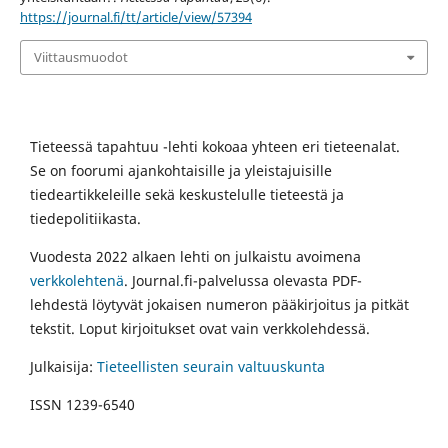
https://journal.fi/tt/article/view/57394
Viittausmuodot
Tieteessä tapahtuu -lehti kokoaa yhteen eri tieteenalat.
Se on foorumi ajankohtaisille ja yleistajuisille
tiedeartikkeleille sekä keskustelulle tieteestä ja
tiedepolitiikasta.
Vuodesta 2022 alkaen lehti on julkaistu avoimena
verkkolehtenä
. Journal.fi-palvelussa olevasta PDF-
lehdestä löytyvät jokaisen numeron pääkirjoitus ja pitkät
tekstit. Loput kirjoitukset ovat vain verkkolehdessä.
Julkaisija:
Tieteellisten seurain valtuuskunta
ISSN 1239-6540