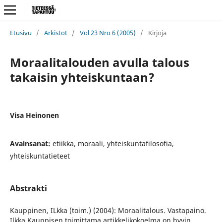
Etusivu
/
Arkistot
/
Vol 23 Nro 6 (2005)
/
Kirjoja
Moraalitalouden avulla talous
takaisin yhteiskuntaan?
Visa Heinonen
Avainsanat:
etiikka, moraali, yhteiskuntafilosofia,
yhteiskuntatieteet
Abstrakti
Kauppinen, ILkka (toim.) (2004): Moraalitalous. Vastapaino.
Ilkka Kauppisen toimittama artikkelikokoelma on hyvin