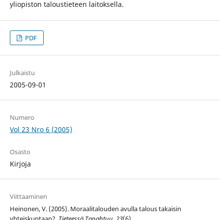
yliopiston taloustieteen laitoksella.
PDF
Julkaistu
2005-09-01
Numero
Vol 23 Nro 6 (2005)
Osasto
Kirjoja
Viittaaminen
Heinonen, V. (2005). Moraalitalouden avulla talous takaisin
yhteiskuntaan?.
Tieteessä Tapahtuu
,
23
(6).