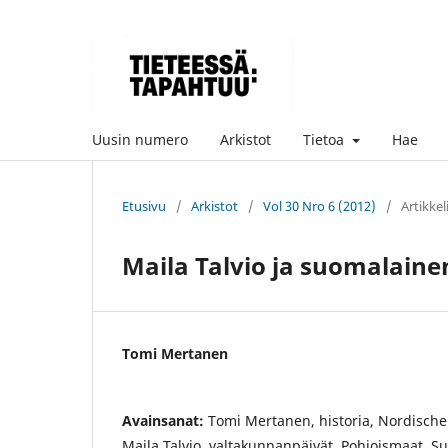
Uusin numero
Arkistot
Tietoa
Hae
Etusivu
/
Arkistot
/
Vol 30 Nro 6 (2012)
/
Artikkel
Maila Talvio ja suomalaine
Tomi Mertanen
Avainsanat:
Tomi Mertanen, historia, Nordische 
Maila Talvio, valtakunnanpäivät, Pohjoismaat, Su