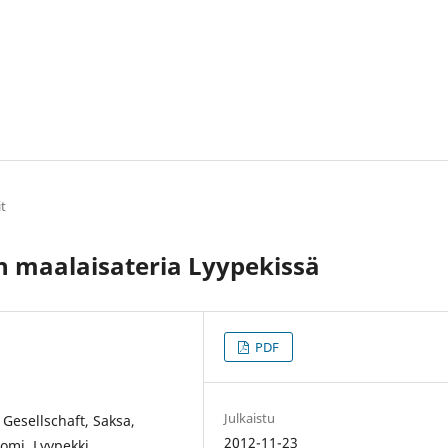
it
n maalaisateria Lyypekissä
PDF
Julkaistu
Gesellschaft, Saksa,
2012-11-23
omi, Lyypekki,