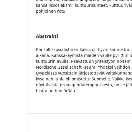
kansallissosialismi, kulttuurisuhteet, kulttuuriva
pohjoinen rotu
Abstrakti
Kansallissosialistinen Saksa oli hyvin kiinnost
aikana. Kanssakäymistä maiden välille pyrittiin
kulttuurin avulla. Päävastuun yhteistyön hoitami
Nordische Gesellschaft -seura. Yhdeksi vaihdon 
Lyypekissä vuosittain järjestettävät valtakunna
kyseinen juhla oli omistettu Suomelle. Vaikka ky
näyttävästä propagandatempauksesta, on se jään
historian hämärään.