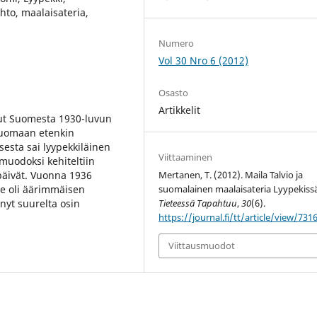
ihto, maalaisateria,
Numero
Vol 30 Nro 6 (2012)
Osasto
Artikkelit
unut Suomesta 1930-luvun
 luomaan etenkin
sesta sai lyypekkiläinen
Viittaaminen
muodoksi kehiteltiin
npäivät. Vuonna 1936
Mertanen, T. (2012). Maila Talvio ja
se oli äärimmäisen
suomalainen maalaisateria Lyypekissä
yt suurelta osin
Tieteessä Tapahtuu
,
30
(6).
https://journal.fi/tt/article/view/731
Viittausmuodot