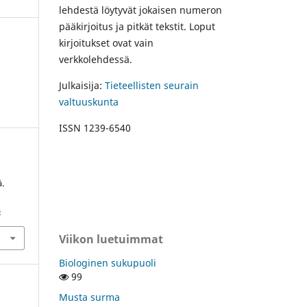
lehdestä löytyvät jokaisen numeron
pääkirjoitus ja pitkät tekstit. Loput
kirjoitukset ovat vain
verkkolehdessä.
Julkaisija:
Tieteellisten seurain
valtuuskunta
ISSN 1239-6540
.
6
Viikon luetuimmat
Biologinen sukupuoli
99
Musta surma