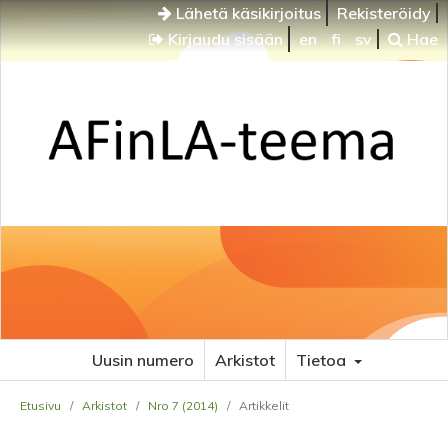
Lähetä käsikirjoitus
Rekisteröidy
Kirjaudu sisään
en
fi
sv
Hae
Uusin numero
Arkistot
Tietoa
Etusivu
/
Arkistot
/
Nro 7 (2014)
/
Artikkelit