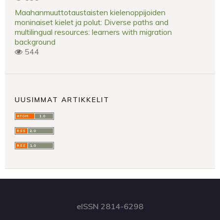
Maahanmuuttotaustaisten kielenoppijoiden
moninaiset kielet ja polut: Diverse paths and
multilingual resources: learners with migration
background
544
UUSIMMAT ARTIKKELIT
eISSN 2814-6298