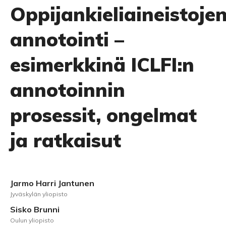
Oppijankieliaineistoje
annotointi –
esimerkkinä ICLFI:n
annotoinnin
prosessit, ongelmat
ja ratkaisut
Jarmo Harri Jantunen
Jyväskylän yliopisto
Sisko Brunni
Oulun yliopisto