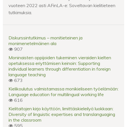
vuoteen 2022 asti AFinLA-e: Soveltavan kielitieteen
tutkimuksia.
Diskurssintutkimus – monitieteinen ja
monimenetelmäinen ala
907
Moninaisten oppijoiden tukeminen vieraiden kielten
opetuksessa eriyttämisen keinoin: Supporting
individual learners through differentiation in foreign
language teaching
673
Kielikoulutus valmistamassa monikieliseen työelämään:
Language education for multilingual working life
616
Kielitaitojen kirjo käyttöön, limittäiskieleilyä luokkaan:
Diversity of linguistic expertises and translanguaging
in the classroom
595