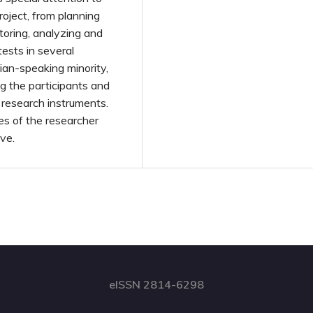
roject, from planning
storing, analyzing and
tests in several
ian-speaking minority,
ng the participants and
 research instruments.
es of the researcher
ive.
eISSN 2814-6298