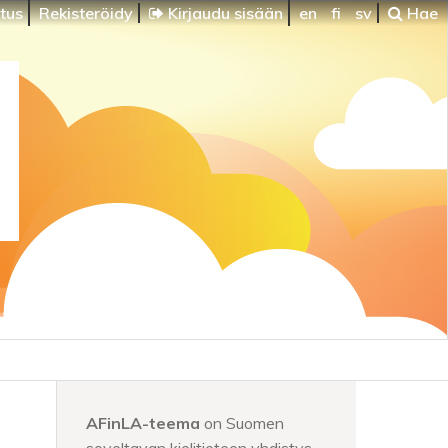
itus
Rekisteröidy
Kirjaudu sisään
en
fi
sv
Hae
AFinLA-teema
on Suomen