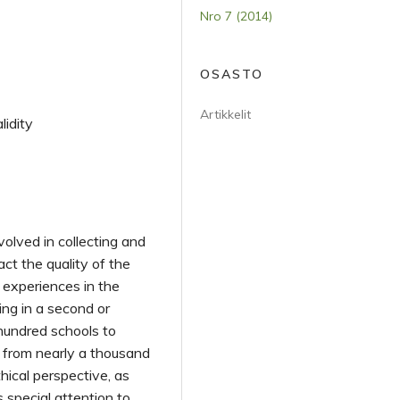
Nro 7 (2014)
OSASTO
Artikkelit
lidity
volved in collecting and
ct the quality of the
 experiences in the
ng in a second or
 hundred schools to
s from nearly a thousand
thical perspective, as
s special attention to