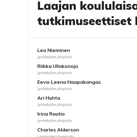
Laajan koululais
tutkimuseettiset
Lea Nieminen
Jyväskylän yliopisto
Riikka Ullakonoja
Jyväskylän yliopisto
Eeva-Leena Haapakangas
Jyväskylän yliopisto
Ari Huhta
Jyväskylän yliopisto
Irina Rautio
Jyväskylän yliopisto
Charles Alderson
Lancaster University