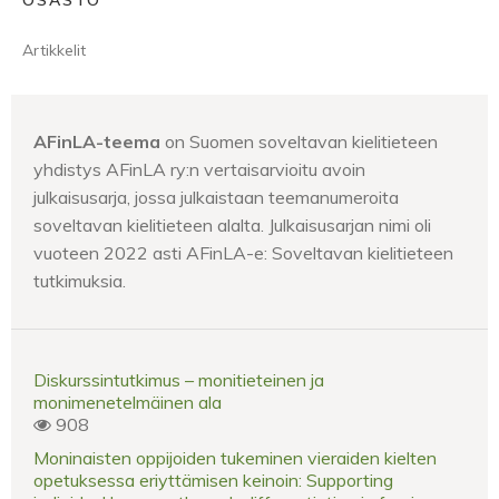
OSASTO
Artikkelit
AFinLA-teema
on Suomen soveltavan kielitieteen
yhdistys AFinLA ry:n vertaisarvioitu avoin
julkaisusarja, jossa julkaistaan teemanumeroita
soveltavan kielitieteen alalta. Julkaisusarjan nimi oli
vuoteen 2022 asti AFinLA-e: Soveltavan kielitieteen
tutkimuksia.
Diskurssintutkimus – monitieteinen ja
monimenetelmäinen ala
908
Moninaisten oppijoiden tukeminen vieraiden kielten
opetuksessa eriyttämisen keinoin: Supporting