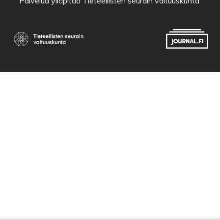
Palvelua ylläpitää
Tieteellisten seurain valtuuskunta
.