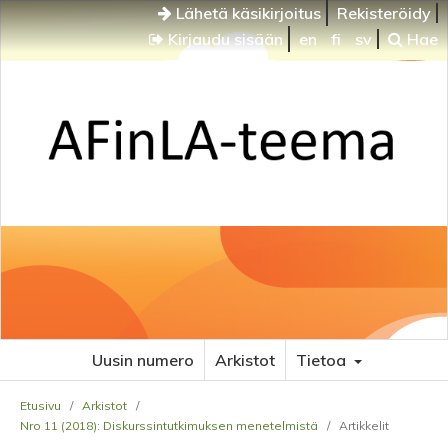
Lähetä käsikirjoitus
Rekisteröidy
Kirjaudu sisään
en
fi
sv
Hae
Uusin numero
Arkistot
Tietoa
Etusivu
/
Arkistot
/
Nro 11 (2018): Diskurssintutkimuksen menetelmistä
/
Artikkelit