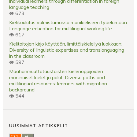
individual learners through differentiation in foreign
language teaching
673
Kielikoulutus valmistamassa monikieliseen työelämään:
Language education for multilingual working life
617
Kielitaitojen kirjo käyttöön, limittäiskieleilyä luokkaan:
Diversity of linguistic expertises and translanguaging
in the classroom
597
Maahanmuuttotaustaisten kielenoppijoiden
moninaiset kielet ja polut: Diverse paths and
multilingual resources: learners with migration
background
544
UUSIMMAT ARTIKKELIT