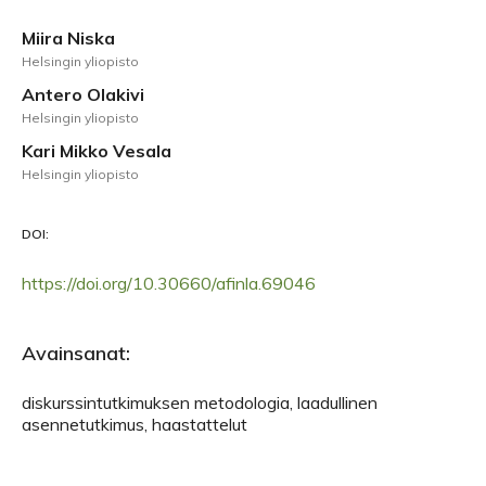
Miira Niska
Helsingin yliopisto
Antero Olakivi
Helsingin yliopisto
Kari Mikko Vesala
Helsingin yliopisto
DOI:
https://doi.org/10.30660/afinla.69046
Avainsanat:
diskurssintutkimuksen metodologia, laadullinen
asennetutkimus, haastattelut