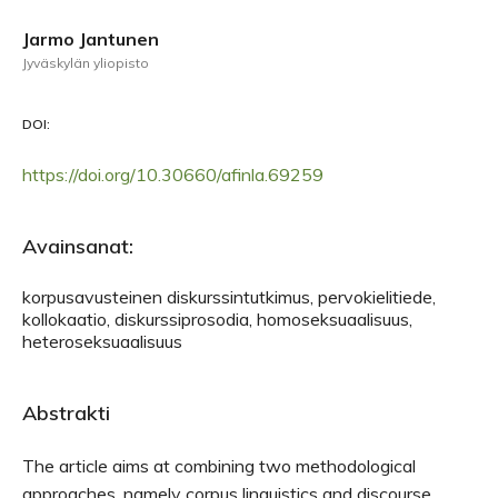
Jarmo Jantunen
Jyväskylän yliopisto
DOI:
https://doi.org/10.30660/afinla.69259
Avainsanat:
korpusavusteinen diskurssintutkimus, pervokielitiede,
kollokaatio, diskurssiprosodia, homoseksuaalisuus,
heteroseksuaalisuus
Abstrakti
The article aims at combining two methodological
approaches, namely corpus linguistics and discourse