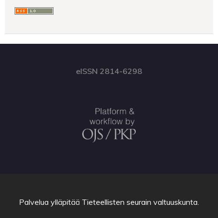
eISSN 2814-6298
Palvelua ylläpitää
Tieteellisten seurain valtuuskunta
.