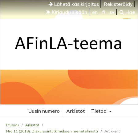
Lähetä käsikirjoitus
Rekisteröidy
Kirjaudu sisään
en
fi
sv
Hae
Uusin numero
Arkistot
Tietoa
Etusivu
/
Arkistot
/
Nro 11 (2018): Diskurssintutkimuksen menetelmistä
/
Artikkelit