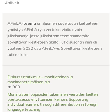
Artikkelit
AFinLA-teema
on Suomen soveltavan kielitieteen
yhdistys AFinLA ry:n vertaisarvioitu avoin
julkaisusarja, jossa julkaistaan teemanumeroita
soveltavan kielitieteen alalta. Julkaisusarjan nimi oli
vuoteen 2022 asti AFinLA-e: Soveltavan kielitieteen
tutkimuksia.
Diskurssintutkimus – monitieteinen ja
monimenetelmäinen ala
908
Moninaisten oppijoiden tukeminen vieraiden kielten
opetuksessa eriyttämisen keinoin: Supporting
individual learners through differentiation in foreign
language teaching