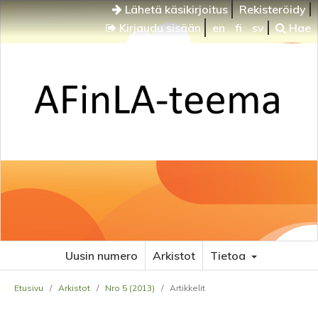
Lähetä käsikirjoitus
Rekisteröidy
Kirjaudu sisään
en
fi
sv
Hae
Uusin numero
Arkistot
Tietoa
Etusivu
/
Arkistot
/
Nro 5 (2013)
/
Artikkelit