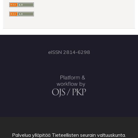
eISSN 2814-6298
Palvelua ylläpitää
Tieteellisten seurain valtuuskunta
.