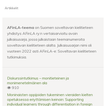
Artikkelit
AFinLA-teema
on Suomen soveltavan kielitieteen
yhdistys AFinLA ry:n vertaisarvioitu avoin
julkaisusarja, jossa julkaistaan teemanumeroita
soveltavan kielitieteen alalta. Julkaisusarjan nimi oli
vuoteen 2022 asti AFinLA-e: Soveltavan kielitieteen
tutkimuksia.
Diskurssintutkimus – monitieteinen ja
monimenetelmäinen ala
910
Moninaisten oppijoiden tukeminen vieraiden kielten
opetuksessa eriyttämisen keinoin: Supporting
individual learners through differentiation in foreign